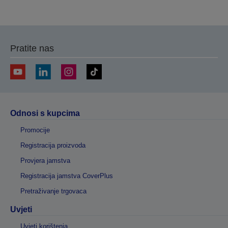
na
na
prethodnu
sljedeću
stranicu
stranicu
Pratite nas
Odnosi s kupcima
Promocije
Registracija proizvoda
Provjera jamstva
Registracija jamstva CoverPlus
Pretraživanje trgovaca
Uvjeti
Uvjeti korištenja