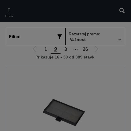
Skip
to
Pretr
main
Izbornik
content
Razvrstaj prema:
Filteri
2
1
3
⋯
26
Idi
Idi
Prikazuje 16 - 30 od 389 stavki
na
na
prethodnu
sljedeću
stranicu
stranicu