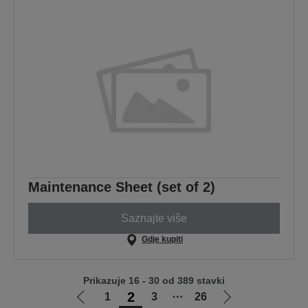
Maintenance Sheet (set of 2)
Saznajte više
Gdje kupiti
Prikazuje 16 - 30 od 389 stavki
2
1
3
⋯
26
Idi
Idi