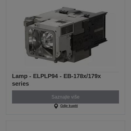
Lamp - ELPLP94 - EB-178x/179x
series
Saznajte više
Gdje kupiti