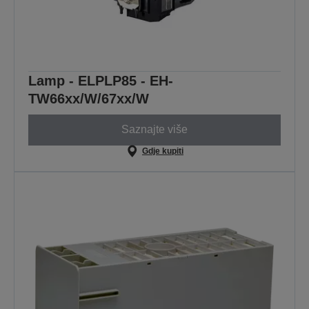
Lamp - ELPLP85 - EH-
TW66xx/W/67xx/W
Saznajte više
Gdje kupiti