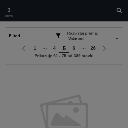
Skip
to
Pretr
main
Izbornik
content
Razvrstaj prema:
Filteri
5
1
⋯
4
6
⋯
26
Idi
Idi
Prikazuje 61 - 75 od 389 stavki
na
na
prethodnu
sljedeću
stranicu
stranicu