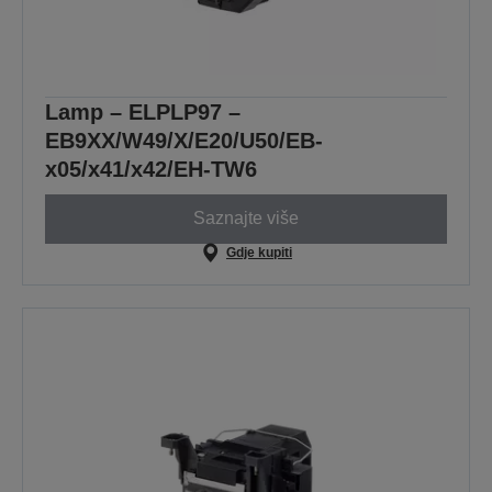
Lamp – ELPLP97 –
EB9XX/W49/X/E20/U50/EB-
x05/x41/x42/EH-TW6
Saznajte više
Gdje kupiti