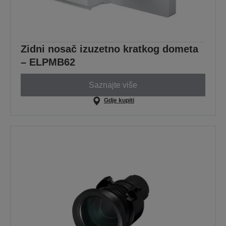
Zidni nosač izuzetno kratkog dometa
– ELPMB62
Saznajte više
Gdje kupiti