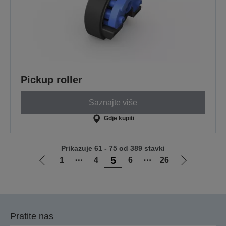
Pickup roller
Saznajte više
Gdje kupiti
Prikazuje 61 - 75 od 389 stavki
5
1
⋯
4
6
⋯
26
Idi
Idi
na
na
prethodnu
sljedeću
stranicu
stranicu
Pratite nas