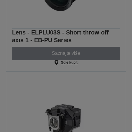
Lens - ELPLU03S - Short throw off
axis 1 - EB-PU Series
Saznajte više
Gdje kupiti