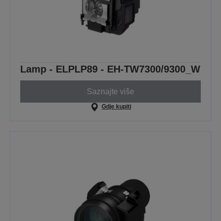
Lamp - ELPLP89 - EH-TW7300/9300_W
Saznajte više
Gdje kupiti