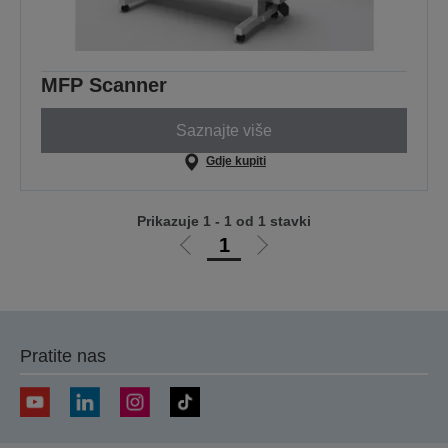
MFP Scanner
Saznajte više
Gdje kupiti
Prikazuje 1 - 1 od 1 stavki
1
Idi
Idi
na
na
prethodnu
sljedeću
stranicu
stranicu
Pratite nas