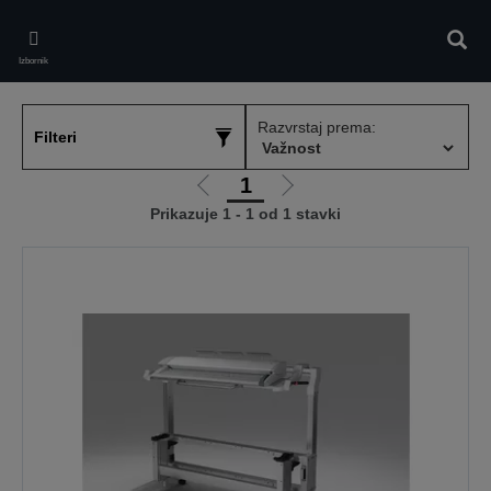
Skip
to
Pretr
main
Izbornik
content
Razvrstaj prema:
Filteri
1
Idi
Idi
Prikazuje 1 - 1 od 1 stavki
na
na
prethodnu
sljedeću
stranicu
stranicu