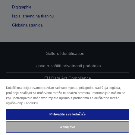
Digigraphie
Ispis izravno na tkaninu
Globalna stranica
Sellers Identification
Izjava o zaštiti privatnosti podataka
EU Data Act Compliance
Kolačićima osiguravamo pravilan rad web-mjesta, prilagodbu sadržaja i oglasa,
Kontaktirajte nas u vezi svojih podataka
pružanje značajki za društvene mreže te analizu prometa. Informacije o načinu na
koji upotrebljavate naše web-mjesto dijelimo s partnerima za društvene mreže,
Informacije o kolačićima
oglašavanje i analitiku.
Prihvatite sve kolačiće
Epsonova predanost pristupačnosti
Odbij sve
Autorska prava © 2026 Seiko Epson