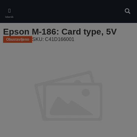
Skip
to
Pretr
main
Izbornik
content
Epson M-186: Card type, 5V
SKU: C41D166001
Obustavljeno