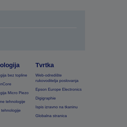
ologija
Tvrtka
gija bez topline
Web-odredište
rukovoditelja poslovanja
onCore
Epson Europe Electronics
gija Micro Piezo
Digigraphie
vne tehnologije
Ispis izravno na tkaninu
 tehnologije
Globalna stranica