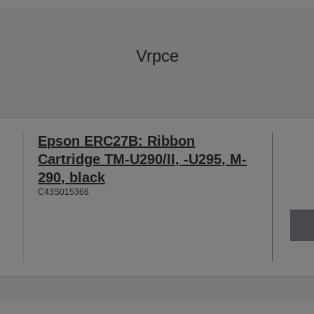
Vrpce
Epson ERC27B: Ribbon
Cartridge TM-U290/II, -U295, M-
290, black
C43S015366