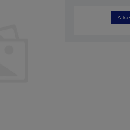
SKU: C41D128021
Zatraž