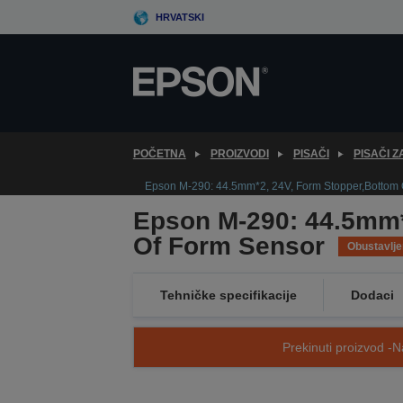
Skip
HRVATSKI
to
main
content
POČETNA
PROIZVODI
PISAČI
PISAČI 
Epson M-290: 44.5mm*2, 24V, Form Stopper,Bottom 
Epson M-290: 44.5mm*
Of Form Sensor
Obustavlj
Tehničke specifikacije
Dodaci
Prekinuti proizvod -N