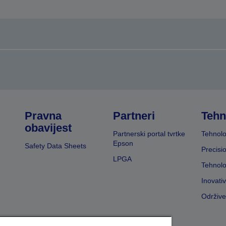
Pravna
Partneri
Tehn
obavijest
Partnerski portal tvrtke
Tehnolo
Epson
Safety Data Sheets
Precisi
LPGA
Tehnolo
Inovati
Održive