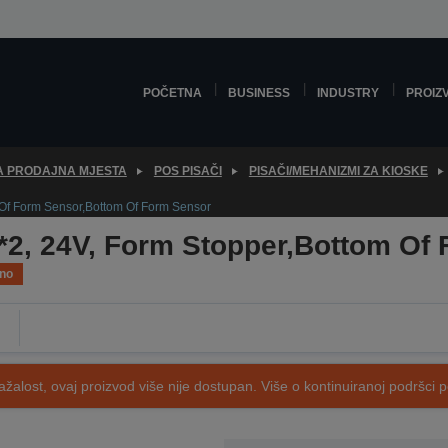
POČETNA
BUSINESS
INDUSTRY
PROIZ
ZA PRODAJNA MJESTA
POS PISAČI
PISAČI/MEHANIZMI ZA KIOSKE
Of Form Sensor,Bottom Of Form Sensor
2, 24V, Form Stopper,Bottom Of
eno
ažalost, ovaj proizvod više nije dostupan. Više o kontinuiranoj podršci 