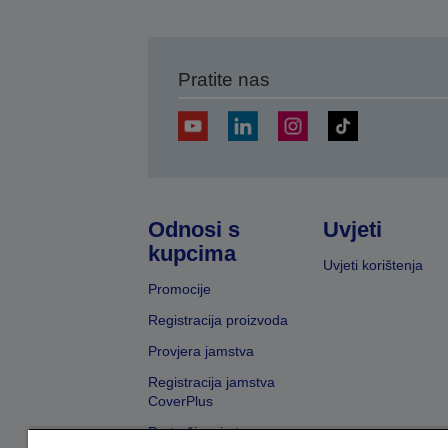
Pratite nas
Odnosi s
Uvjeti
kupcima
Uvjeti korištenja
Promocije
Registracija proizvoda
Provjera jamstva
Registracija jamstva
CoverPlus
Pretraživanje trgovaca