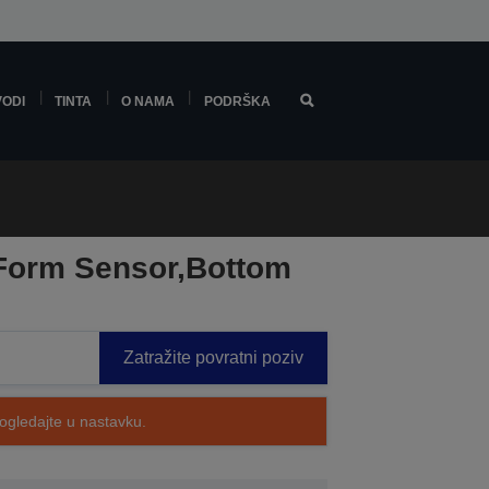
VODI
TINTA
O NAMA
PODRŠKA
 Form Sensor,Bottom
Zatražite povratni poziv
pogledajte u nastavku.