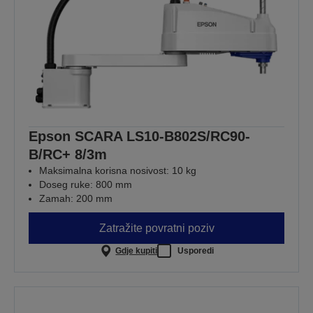
Epson SCARA LS10-B802S/RC90-
B/RC+ 8/3m
Maksimalna korisna nosivost: 10 kg
Doseg ruke: 800 mm
Zamah: 200 mm
Zatražite povratni poziv
Gdje kupiti
Usporedi