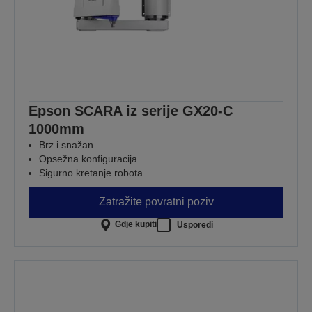
Epson SCARA iz serije GX20-C
1000mm
Brz i snažan
Opsežna konfiguracija
Sigurno kretanje robota
Zatražite povratni poziv
Gdje kupiti
Usporedi