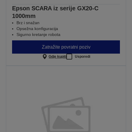
Epson SCARA iz serije GX20-C
1000mm
Brz i snažan
Opsežna konfiguracija
Sigurno kretanje robota
Zatražite povratni poziv
Gdje kupiti
Usporedi