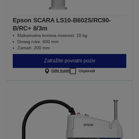
Epson SCARA LS10-B602S/RC90-
B/RC+ 8/3m
Maksimalna korisna nosivost: 10 kg
Doseg ruke: 600 mm
Zamah: 200 mm
Zatražite povratni poziv
Gdje kupiti
Usporedi