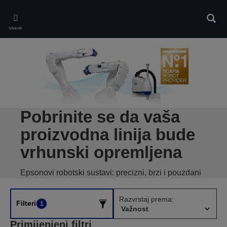
Skip
to
Pretr
main
Izbornik
content
Pobrinite se da vaša
proizvodna linija bude
vrhunski opremljena
Epsonovi robotski sustavi: precizni, brzi i pouzdani
Razvrstaj prema:
Filteri
1
Primijenjeni filtri