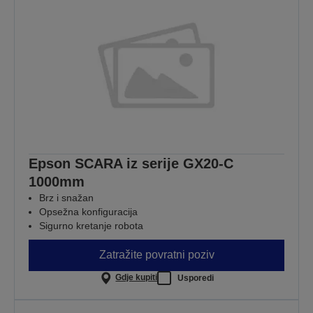
Epson SCARA iz serije GX20-C
1000mm
Brz i snažan
Opsežna konfiguracija
Sigurno kretanje robota
Zatražite povratni poziv
Gdje kupiti
Usporedi