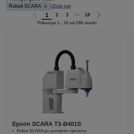
Roboti SCARA
Očisti sve
1
2
3
⋯
18
Idi
Idi
Prikazuje 1 - 15 od 256 stavki
na
na
prethodnu
sljedeću
stranicu
stranicu
Epson SCARA T3-B401S
Robot SCARA po povoljnim cijenama