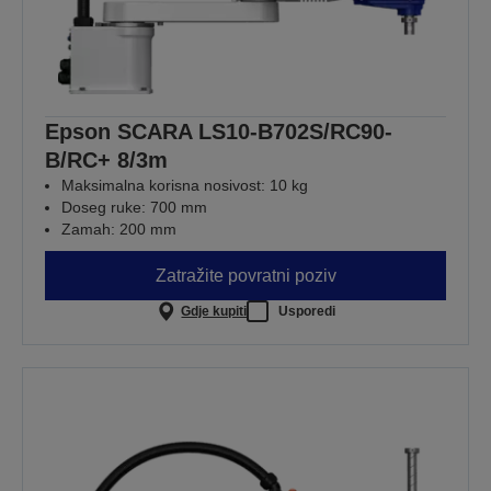
Epson SCARA LS10-B702S/RC90-
B/RC+ 8/3m
Maksimalna korisna nosivost: 10 kg
Doseg ruke: 700 mm
Zamah: 200 mm
Zatražite povratni poziv
Gdje kupiti
Usporedi