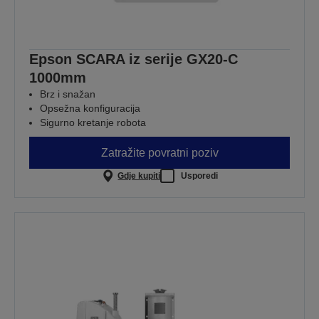
Epson SCARA iz serije GX20-C
1000mm
Brz i snažan
Opsežna konfiguracija
Sigurno kretanje robota
Zatražite povratni poziv
Gdje kupiti
Usporedi