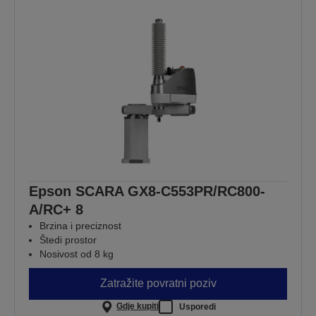
Epson SCARA GX8-C553PR/RC800-
A/RC+ 8
Brzina i preciznost
Štedi prostor
Nosivost od 8 kg
Zatražite povratni poziv
Gdje kupiti
Usporedi