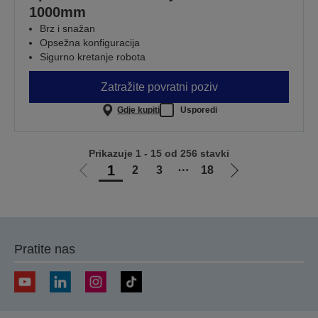
1000mm
Brz i snažan
Opsežna konfiguracija
Sigurno kretanje robota
Zatražite povratni poziv
Gdje kupiti
Usporedi
Prikazuje 1 - 15 od 256 stavki
1
2
3
⋯
18
Idi
Idi
na
na
prethodnu
sljedeću
stranicu
stranicu
Pratite nas