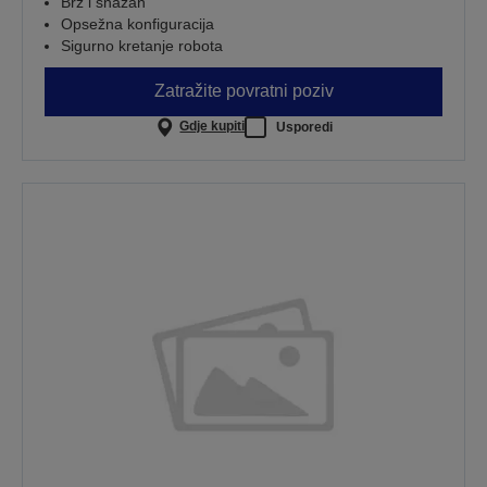
Brz i snažan
Opsežna konfiguracija
Sigurno kretanje robota
Zatražite povratni poziv
Gdje kupiti
Usporedi