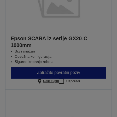
Epson SCARA iz serije GX20-C
1000mm
Brz i snažan
Opsežna konfiguracija
Sigurno kretanje robota
Zatražite povratni poziv
Gdje kupiti
Usporedi