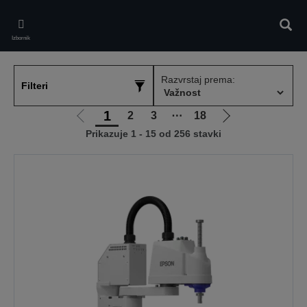
Skip
to
Pretr
main
Izbornik
content
Razvrstaj prema:
Filteri
1
2
3
⋯
18
Idi
Idi
Prikazuje 1 - 15 od 256 stavki
na
na
prethodnu
sljedeću
stranicu
stranicu