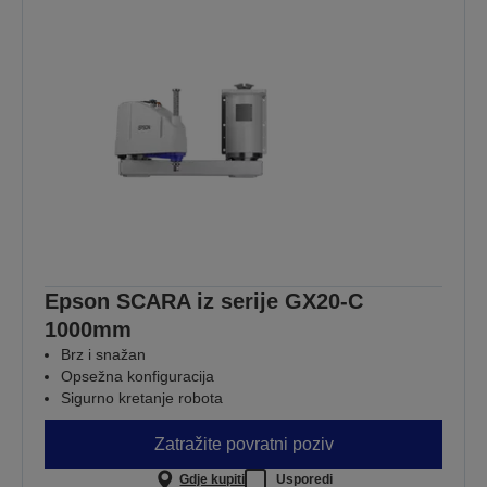
Epson SCARA iz serije GX20-C
1000mm
Brz i snažan
Opsežna konfiguracija
Sigurno kretanje robota
Zatražite povratni poziv
Gdje kupiti
Usporedi