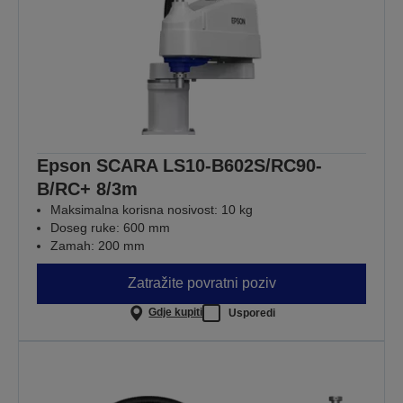
Epson SCARA LS10-B602S/RC90-
B/RC+ 8/3m
Maksimalna korisna nosivost: 10 kg
Doseg ruke: 600 mm
Zamah: 200 mm
Zatražite povratni poziv
Gdje kupiti
Usporedi