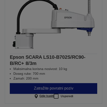
Epson SCARA LS10-B702S/RC90-
B/RC+ 8/3m
Maksimalna korisna nosivost: 10 kg
Doseg ruke: 700 mm
Zamah: 200 mm
Zatražite povratni poziv
Gdje kupiti
Usporedi