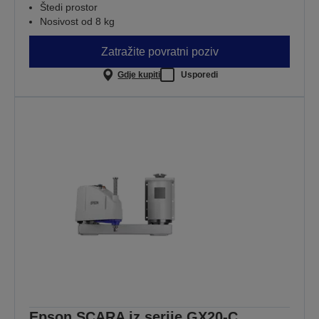
Štedi prostor
Nosivost od 8 kg
Zatražite povratni poziv
Gdje kupiti
Usporedi
Epson SCARA iz serije GX20-C