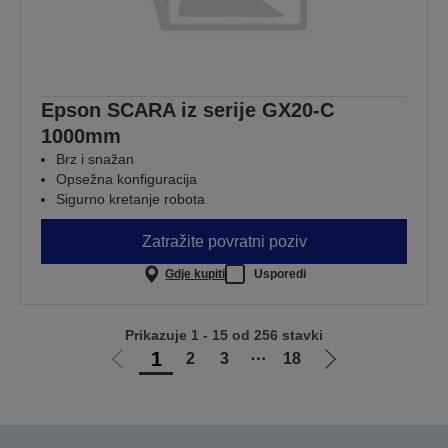
Epson SCARA iz serije GX20-C
1000mm
Brz i snažan
Opsežna konfiguracija
Sigurno kretanje robota
Zatražite povratni poziv
Gdje kupiti
Usporedi
Prikazuje 1 - 15 od 256 stavki
1
2
3
⋯
18
Idi
Idi
na
na
prethodnu
sljedeću
stranicu
stranicu