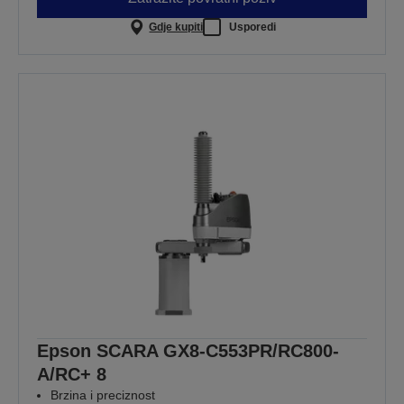
Gdje kupiti
Usporedi
Epson SCARA GX8-C553PR/RC800-
A/RC+ 8
Brzina i preciznost