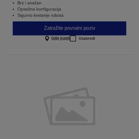
Brz i snažan
Opsežna konfiguracija
Sigurno kretanje robota
Zatražite povratni poziv
Gdje kupiti
Usporedi