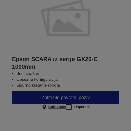
Epson SCARA iz serije GX20-C
1000mm
Brz i snažan
Opsežna konfiguracija
Sigurno kretanje robota
Zatražite povratni poziv
Gdje kupiti
Usporedi