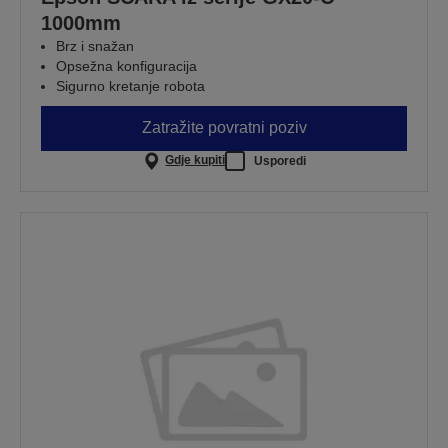
1000mm
Brz i snažan
Opsežna konfiguracija
Sigurno kretanje robota
Zatražite povratni poziv
Gdje kupiti
Usporedi