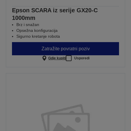
Epson SCARA iz serije GX20-C
1000mm
Brz i snažan
Opsežna konfiguracija
Sigurno kretanje robota
Zatražite povratni poziv
Gdje kupiti
Usporedi