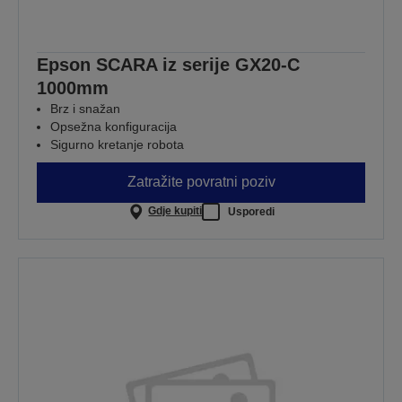
Epson SCARA iz serije GX20-C
1000mm
Brz i snažan
Opsežna konfiguracija
Sigurno kretanje robota
Zatražite povratni poziv
Gdje kupiti
Usporedi