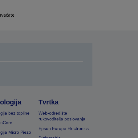
hvaćate
ologija
Tvrtka
gija bez topline
Web-odredište
rukovoditelja poslovanja
onCore
Epson Europe Electronics
gija Micro Piezo