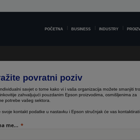
POČETNA
BUSINESS
INDUSTRY
PROIZ
ražite povratni poziv
individualni savjet o tome kako vi i vaša organizacija možete smanjiti tr
činkovitije zahvaljujući pouzdanim Epson proizvodima, osmišljenima za
čne potrebe vašeg sektora.
e svoje kontakt podatke u nastavku i Epson stručnjak će vas kontaktirati
a me...