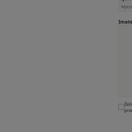
Imate
Žel
pro