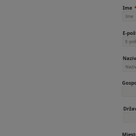
Ime
E-poš
Naziv
Gospo
Drža
Mjest