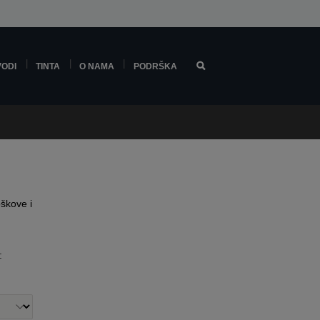
VODI
TINTA
O NAMA
PODRŠKA
oškove i
: