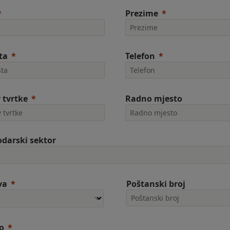
Prezime
ta
Telefon
 tvrtke
Radno mjesto
darski sektor
va
Poštanski broj
o