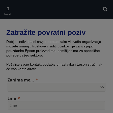
Skip
to
Pretr
main
Izbornik
content
Zatražite povratni poziv
Dobijte individualni savjet o tome kako vi i vaša organizacija
možete smanjiti troškove i raditi učinkovitije zahvaljujući
pouzdanim Epson proizvodima, osmišljenima za specifične
potrebe vašeg sektora.
Pošaljite svoje kontakt podatke u nastavku i Epson stručnjak
će vas kontaktirati:
Zanima me...
Ime