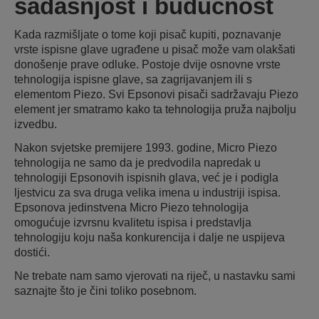
sadašnjost i budućnost
Kada razmišljate o tome koji pisač kupiti, poznavanje
vrste ispisne glave ugrađene u pisač može vam olakšati
donošenje prave odluke. Postoje dvije osnovne vrste
tehnologija ispisne glave, sa zagrijavanjem ili s
elementom Piezo. Svi Epsonovi pisači sadržavaju Piezo
element jer smatramo kako ta tehnologija pruža najbolju
izvedbu.
Nakon svjetske premijere 1993. godine, Micro Piezo
tehnologija ne samo da je predvodila napredak u
tehnologiji Epsonovih ispisnih glava, već je i podigla
ljestvicu za sva druga velika imena u industriji ispisa.
Epsonova jedinstvena Micro Piezo tehnologija
omogućuje izvrsnu kvalitetu ispisa i predstavlja
tehnologiju koju naša konkurencija i dalje ne uspijeva
dostići.
Ne trebate nam samo vjerovati na riječ, u nastavku sami
saznajte što je čini toliko posebnom.