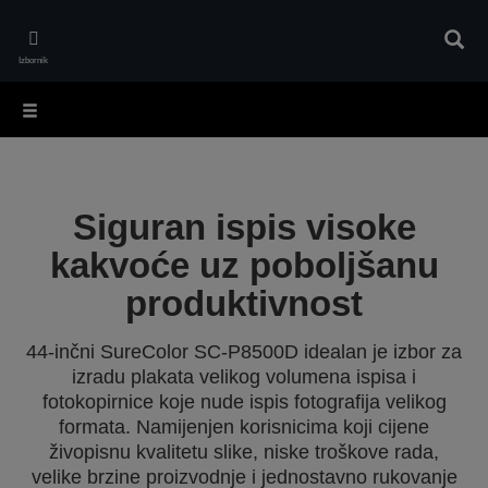
Skip
to
Pretr
main
Izbornik
content
Siguran ispis visoke
kakvoće uz poboljšanu
produktivnost
44-inčni SureColor SC-P8500D idealan je izbor za
izradu plakata velikog volumena ispisa i
fotokopirnice koje nude ispis fotografija velikog
formata. Namijenjen korisnicima koji cijene
živopisnu kvalitetu slike, niske troškove rada,
velike brzine proizvodnje i jednostavno rukovanje