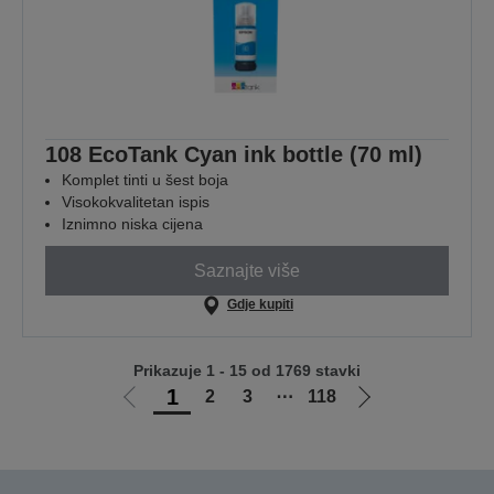
108 EcoTank Cyan ink bottle (70 ml)
Komplet tinti u šest boja
Visokokvalitetan ispis
Iznimno niska cijena
Saznajte više
Gdje kupiti
Prikazuje 1 - 15 od 1769 stavki
1
2
3
⋯
118
Idi
Idi
na
na
prethodnu
sljedeću
stranicu
stranicu