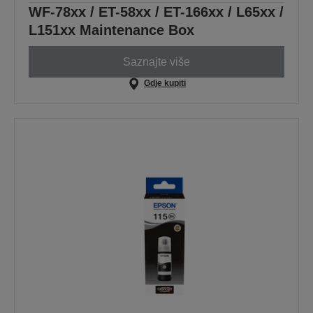
WF-78xx / ET-58xx / ET-166xx / L65xx /
L151xx Maintenance Box
Saznajte više
Gdje kupiti