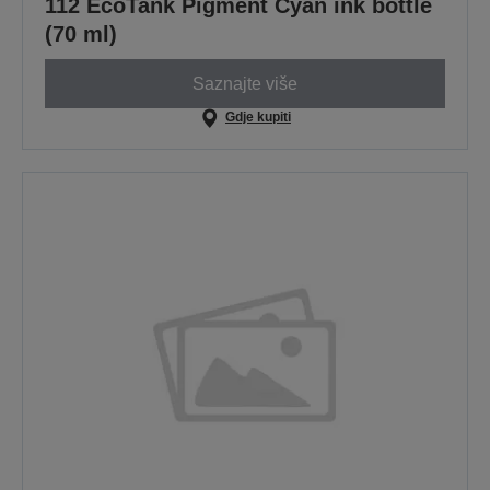
112 EcoTank Pigment Cyan ink bottle
(70 ml)
Saznajte više
Gdje kupiti