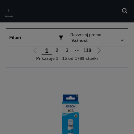
Skip
to
Pretr
main
Izbornik
content
Razvrstaj prema:
Filteri
1
2
3
⋯
118
Idi
Idi
Prikazuje 1 - 15 od 1769 stavki
na
na
prethodnu
sljedeću
stranicu
stranicu