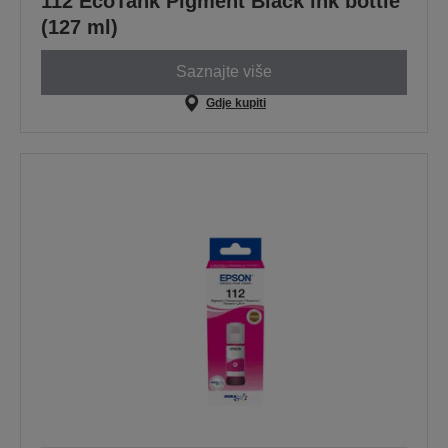
112 EcoTank Pigment Black ink bottle
(127 ml)
Saznajte više
Gdje kupiti