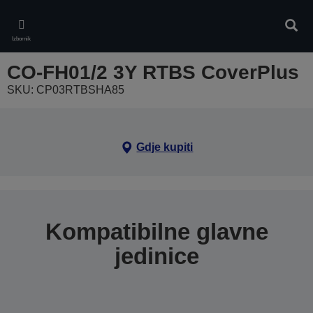
Skip
to
Pretr
main
Izbornik
content
CO-FH01/2 3Y RTBS CoverPlus
SKU: CP03RTBSHA85
Gdje kupiti
Kompatibilne glavne
jedinice