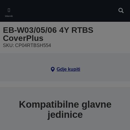
Skip
to
Pretr
main
Izbornik
content
EB-W03/05/06 4Y RTBS
CoverPlus
SKU: CP04RTBSH554
Gdje kupiti
Kompatibilne glavne
jedinice