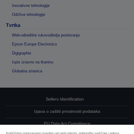
Inovativne tehnologije
Održive tehnologije
Tvrtka
Web-odredište rukovoditelja poslovanja
Epson Europe Electronics
Digigraphie
Ispis izravno na tkaninu
Globalna stranica
Sellers Identification
Izjava o zaštiti privatnosti podataka
EU Data Act Compliance
Kolačićima osiguravamo pravilan rad web-mjesta, prilagodbu sadržaja i oglasa,