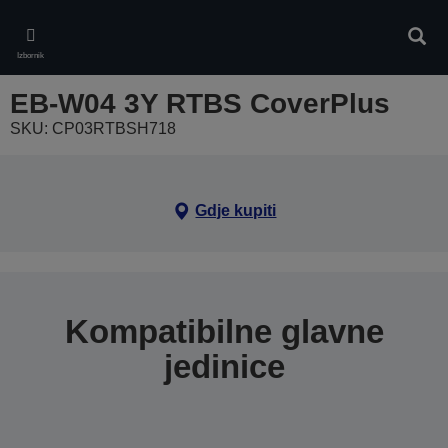
Skip
to
Pretr
main
Izbornik
content
EB-W04 3Y RTBS CoverPlus
SKU: CP03RTBSH718
Gdje kupiti
Kompatibilne glavne
jedinice