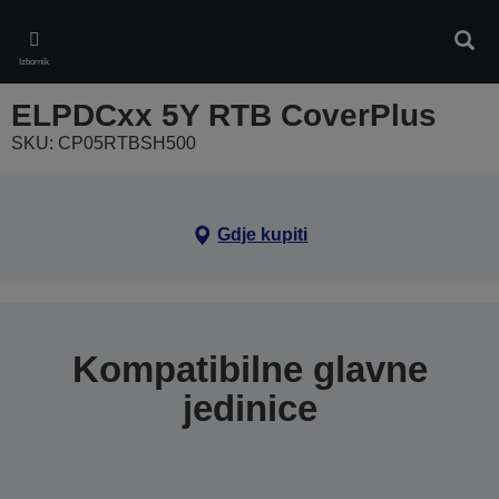
Skip
to
Pretr
main
Izbornik
content
ELPDCxx 5Y RTB CoverPlus
SKU: CP05RTBSH500
Gdje kupiti
Kompatibilne glavne
jedinice