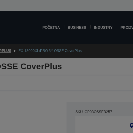
POČETNA
BUSINESS
INDUSTRY
PROIZ
RPLUS
EX-13000XL/PRO 3Y OSSE CoverPlus
OSSE CoverPlus
SKU: CP03OSSEB257