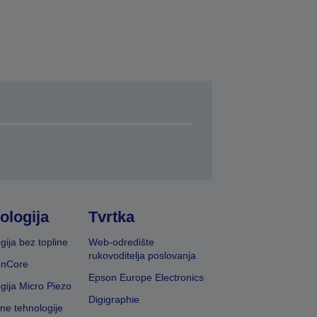
ologija
Tvrtka
gija bez topline
Web-odredište
rukovoditelja poslovanja
onCore
Epson Europe Electronics
gija Micro Piezo
Digigraphie
vne tehnologije