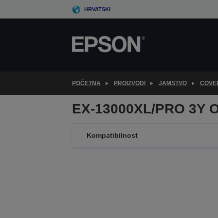
Skip
HRVATSKI
to
main
content
POČETNA
PROIZVODI
JAMSTVO
COVE
EX-13000XL/PRO 3Y 
Kompatibilnost