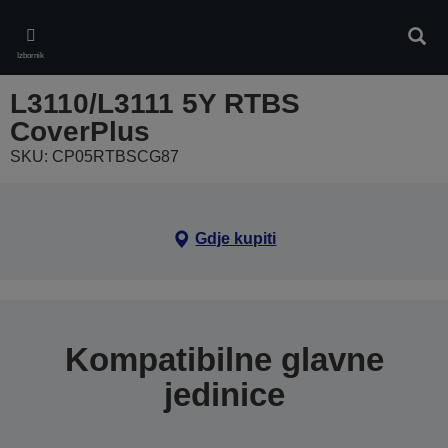
Skip
to
Pretr
main
Izbornik
content
L3110/L3111 5Y RTBS
CoverPlus
SKU: CP05RTBSCG87
Gdje kupiti
Kompatibilne glavne
jedinice