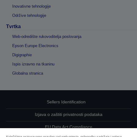
Inovativne tehnologije
Održive tehnologije
Tvrtka
Web-odredište rukovoditelja poslovanja
Epson Europe Electronics
Digigraphie
Ispis izravno na tkaninu
Globalna stranica
Sellers Identification
Izjava o zaštiti privatnosti podataka
EU Data Act Compliance
Kolačićima osiguravamo pravilan rad web-mjesta, prilagodbu sadržaja i oglasa,