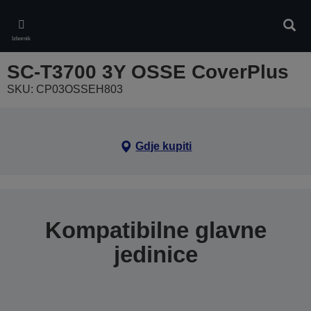
Skip
to
Pretr
main
Izbornik
content
SC-T3700 3Y OSSE CoverPlus
SKU: CP03OSSEH803
Gdje kupiti
Kompatibilne glavne
jedinice