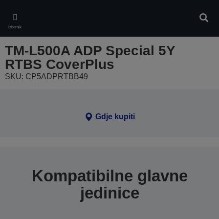
Skip
to
Pretr
main
Izbornik
content
TM-L500A ADP Special 5Y
RTBS CoverPlus
SKU: CP5ADPRTBB49
Gdje kupiti
Kompatibilne glavne
jedinice