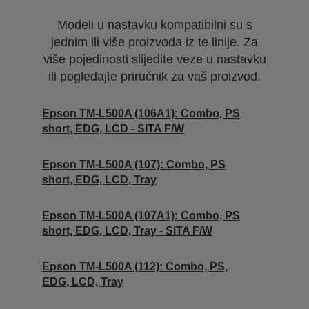
Modeli u nastavku kompatibilni su s
jednim ili više proizvoda iz te linije. Za
više pojedinosti slijedite veze u nastavku
ili pogledajte priručnik za vaš proizvod.
Epson TM-L500A (106A1): Combo, PS
short, EDG, LCD - SITA F/W
Epson TM-L500A (107): Combo, PS
short, EDG, LCD, Tray
Epson TM-L500A (107A1): Combo, PS
short, EDG, LCD, Tray - SITA F/W
Epson TM-L500A (112): Combo, PS,
EDG, LCD, Tray