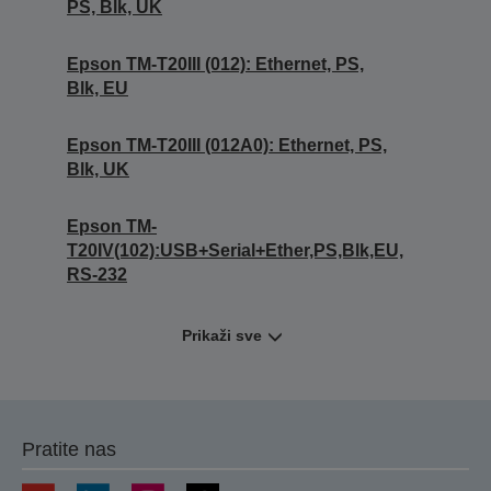
PS, Blk, UK
Epson TM-T20III (012): Ethernet, PS,
Blk, EU
Epson TM-T20III (012A0): Ethernet, PS,
Blk, UK
Epson TM-
T20IV(102):USB+Serial+Ether,PS,Blk,EU,
RS-232
Prikaži sve
Pratite nas