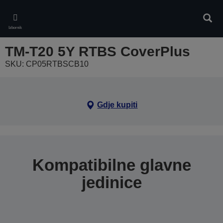
Skip
to
Pretr
main
Izbornik
content
TM-T20 5Y RTBS CoverPlus
SKU: CP05RTBSCB10
Gdje kupiti
Kompatibilne glavne
jedinice