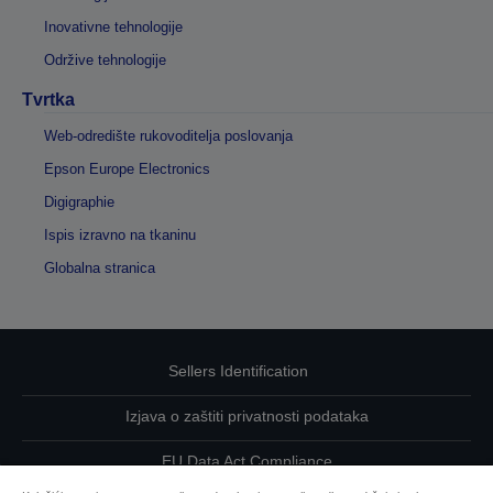
Inovativne tehnologije
Održive tehnologije
Tvrtka
Web-odredište rukovoditelja poslovanja
Epson Europe Electronics
Digigraphie
Ispis izravno na tkaninu
Globalna stranica
Sellers Identification
Izjava o zaštiti privatnosti podataka
EU Data Act Compliance