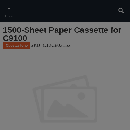
Skip
to
Pretr
main
Izbornik
content
1500-Sheet Paper Cassette for
C9100
SKU: C12C802152
Obustavljeno