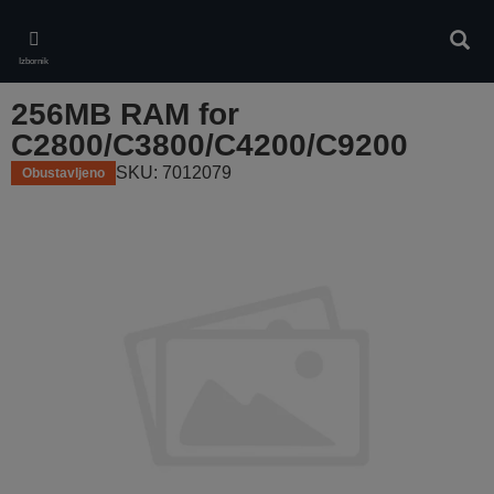
Skip
to
Pretr
main
Izbornik
content
256MB RAM for
C2800/C3800/C4200/C9200
SKU: 7012079
Obustavljeno