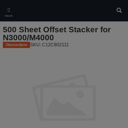
Skip
to
Pretr
main
Izbornik
content
500 Sheet Offset Stacker for
N3000/M4000
SKU: C12C802111
Obustavljeno