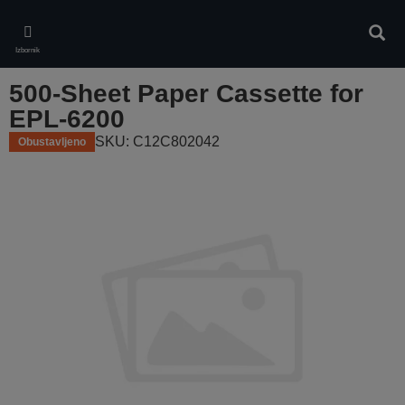
Skip
to
Pretr
main
Izbornik
content
500-Sheet Paper Cassette for
EPL-6200
SKU: C12C802042
Obustavljeno