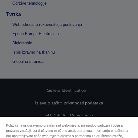
Održive tehnologije
Tvrtka
Web-odredište rukovoditelja poslovanja
Epson Europe Electronics
Digigraphie
Ispis izravno na tkaninu
Globalna stranica
Sellers Identification
Izjava o zaštiti privatnosti podataka
EU Data Act Compliance
Kolačićima osiguravamo pravilan rad web-mjesta, prilagodbu sadržaja i oglasa,
Kontaktirajte nas u vezi svojih podataka
pružanje značajki za društvene mreže te analizu prometa. Informacije o načinu na
koji upotrebljavate naše web-mjesto dijelimo s partnerima za društvene mreže,