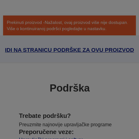
Prekinuti proizvod -Nažalost, ovaj proizvod više nije dostupan.
Više o kontinuiranoj podršci pogledajte u nastavku.
IDI NA STRANICU PODRŠKE ZA OVU PROIZVOD
Podrška
Trebate podršku?
Preuzmite najnovije upravljačke programe
Preporučene veze: