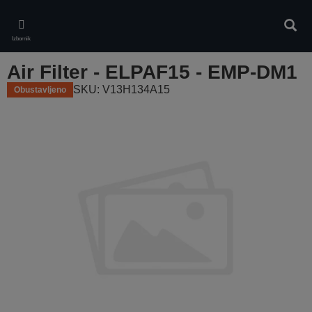
Skip
to
Pretr
main
Izbornik
content
Air Filter - ELPAF15 - EMP-DM1
SKU: V13H134A15
Obustavljeno