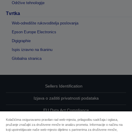
Održive tehnologije
Tvrtka
Web-odredište rukovoditelja poslovanja
Epson Europe Electronics
Digigraphie
Ispis izravno na tkaninu
Globalna stranica
Sellers Identification
Izjava o zaštiti privatnosti podataka
EU Data Act Compliance
Kolačićima osiguravamo pravilan rad web-mjesta, prilagodbu sadržaja i oglasa,
Kontaktirajte nas u vezi svojih podataka
pružanje značajki za društvene mreže te analizu prometa. Informacije o načinu na
koji upotrebljavate naše web-mjesto dijelimo s partnerima za društvene mreže,