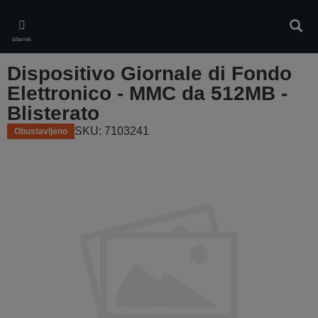
Skip
to
Pretr
main
Izbornik
content
Dispositivo Giornale di Fondo
Elettronico - MMC da 512MB -
Blisterato
SKU: 7103241
Obustavljeno