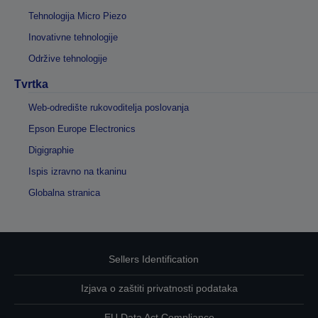
Tehnologija Micro Piezo
Inovativne tehnologije
Održive tehnologije
Tvrtka
Web-odredište rukovoditelja poslovanja
Epson Europe Electronics
Digigraphie
Ispis izravno na tkaninu
Globalna stranica
Sellers Identification
Izjava o zaštiti privatnosti podataka
EU Data Act Compliance