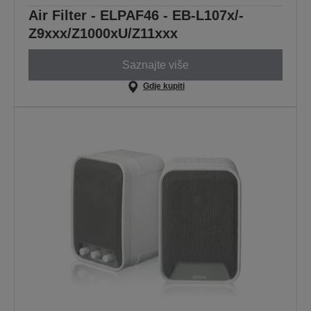
Air Filter - ELPAF46 - EB-L107x/-
Z9xxx/Z1000xU/Z11xxx
Saznajte više
Gdje kupiti