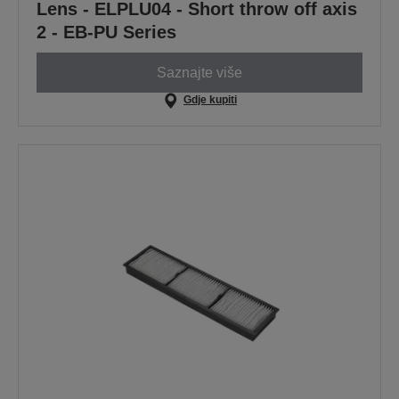
Lens - ELPLU04 - Short throw off axis
2 - EB-PU Series
Saznajte više
Gdje kupiti