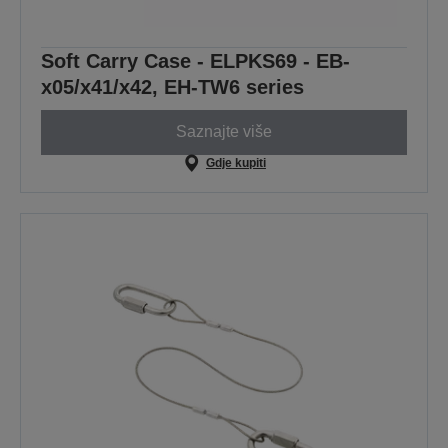
Soft Carry Case - ELPKS69 - EB-
x05/x41/x42, EH-TW6 series
Saznajte više
Gdje kupiti