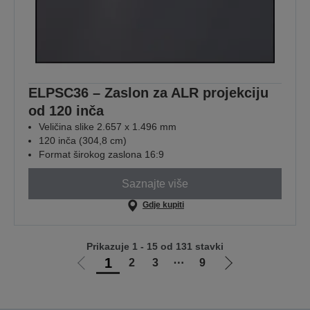
ELPSC36 – Zaslon za ALR projekciju
od 120 inča
Veličina slike 2.657 x 1.496 mm
120 inča (304,8 cm)
Format širokog zaslona 16:9
Saznajte više
Gdje kupiti
Prikazuje 1 - 15 od 131 stavki
1
2
3
⋯
9
Idi
Idi
na
na
prethodnu
sljedeću