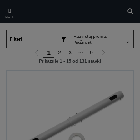
Skip
to
Pretr
main
Izbornik
content
Razvrstaj prema:
Filteri
1
2
3
⋯
9
Idi
Idi
Prikazuje 1 - 15 od 131 stavki
na
na
prethodnu
sljedeću
stranicu
stranicu