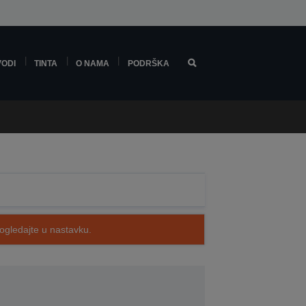
VODI
TINTA
O NAMA
PODRŠKA
pogledajte u nastavku.