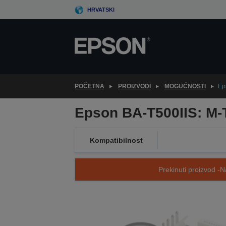
Skip
HRVATSKI
to
main
content
POČETNA
PROIZVODI
MOGUĆNOSTI
Ep
Epson BA-T500IIS: M-T
Kompatibilnost
Prekinuti proizvod -N