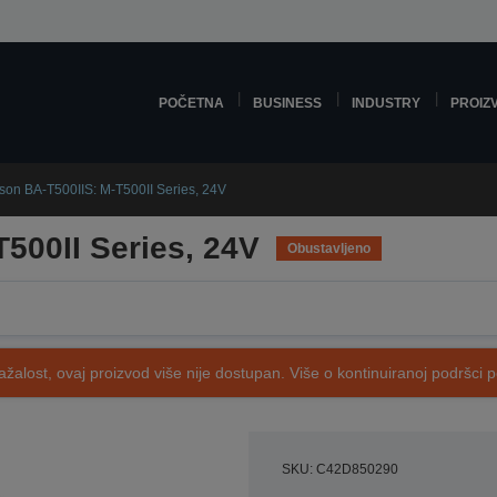
POČETNA
BUSINESS
INDUSTRY
PROIZ
son BA-T500IIS: M-T500II Series, 24V
500II Series, 24V
Obustavljeno
ažalost, ovaj proizvod više nije dostupan. Više o kontinuiranoj podršci 
SKU: C42D850290