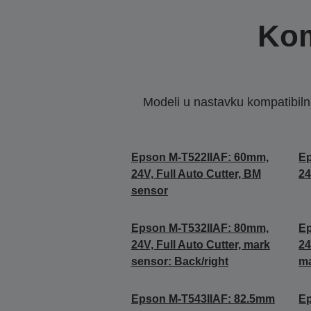
Kom
Modeli u nastavku kompatibilni s
Epson M-T522IIAF: 60mm,
Ep
24V, Full Auto Cutter, BM
24
sensor
Epson M-T532IIAF: 80mm,
Ep
24V, Full Auto Cutter, mark
24
sensor: Back/right
ma
Epson M-T543IIAF: 82.5mm
Ep