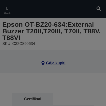
Skip
to
Pretr
main
Izbornik
content
Epson OT-BZ20-634:External
Buzzer T20II,T20III, T70II, T88V,
T88VI
SKU: C32C890634
Gdje kupiti
Certifikati