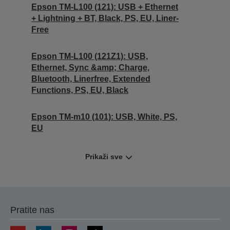
Epson TM-L100 (121): USB + Ethernet
+ Lightning + BT, Black, PS, EU, Liner-
Free
Epson TM-L100 (121Z1): USB,
Ethernet, Sync &amp; Charge,
Bluetooth, Linerfree, Extended
Functions, PS, EU, Black
Epson TM-m10 (101): USB, White, PS,
EU
Prikaži sve
Pratite nas