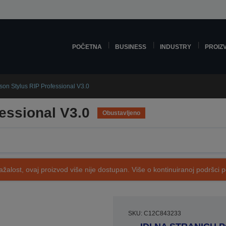
POČETNA
BUSINESS
INDUSTRY
PROIZ
son Stylus RIP Professional V3.0
essional V3.0
Obustavljeno
ažalost, ovaj proizvod više nije dostupan. Više o kontinuiranoj podršci 
SKU: C12C843233