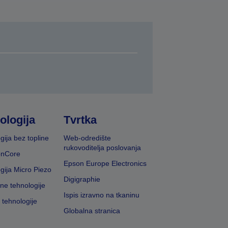
ologija
Tvrtka
gija bez topline
Web-odredište
rukovoditelja poslovanja
onCore
Epson Europe Electronics
gija Micro Piezo
Digigraphie
vne tehnologije
Ispis izravno na tkaninu
 tehnologije
Globalna stranica