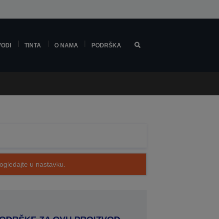
VODI
TINTA
O NAMA
PODRŠKA
pogledajte u nastavku.