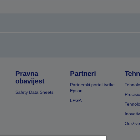
Pravna
Partneri
Tehn
obavijest
Partnerski portal tvrtke
Tehnolo
Epson
Safety Data Sheets
Precisi
LPGA
Tehnolo
Inovati
Održive