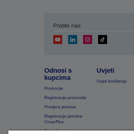
Pratite nas
Odnosi s
Uvjeti
kupcima
Uvjeti korištenja
Promocije
Registracija proizvoda
Provjera jamstva
Registracija jamstva
CoverPlus
Pretraživanje trgovaca