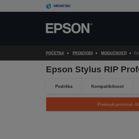
Skip
HRVATSKI
to
main
content
POČETNA
PROIZVODI
MOGUĆNOSTI
Ep
Epson Stylus RIP Prof
Podrška
Kompatibilnost
Prekinuti proizvod -N