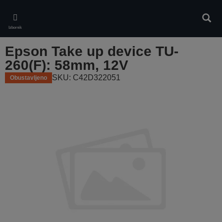
Skip
to
Pretr
main
Izbornik
content
Epson Take up device TU-
260(F): 58mm, 12V
SKU: C42D322051
Obustavljeno