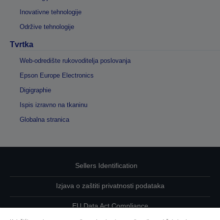
Inovativne tehnologije
Održive tehnologije
Tvrtka
Web-odredište rukovoditelja poslovanja
Epson Europe Electronics
Digigraphie
Ispis izravno na tkaninu
Globalna stranica
Sellers Identification
Izjava o zaštiti privatnosti podataka
EU Data Act Compliance