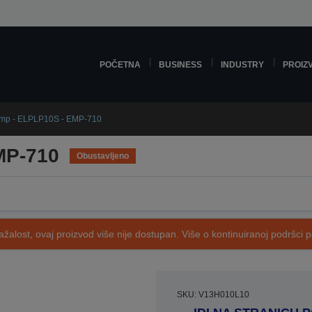
POČETNA
BUSINESS
INDUSTRY
PROIZ
mp - ELPLP10S - EMP-710
MP-710
Obustavljeno
ažalost, ovaj proizvod više nije dostupan. Više o kontinuiranoj podršci 
SKU: V13H010L10