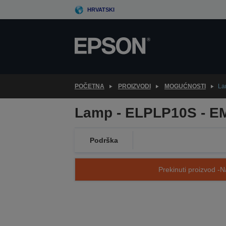
Skip
HRVATSKI
to
main
content
POČETNA
PROIZVODI
MOGUĆNOSTI
La
Lamp - ELPLP10S - E
Podrška
Prekinuti proizvod -N