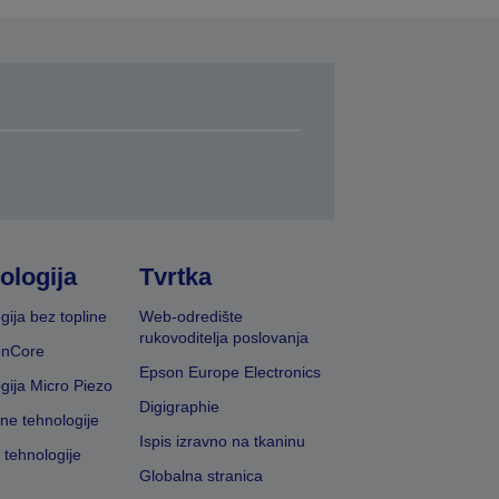
ologija
Tvrtka
gija bez topline
Web-odredište
rukovoditelja poslovanja
onCore
Epson Europe Electronics
gija Micro Piezo
Digigraphie
vne tehnologije
Ispis izravno na tkaninu
 tehnologije
Globalna stranica