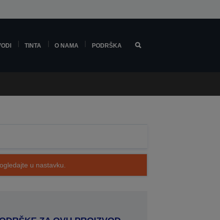
VODI
TINTA
O NAMA
PODRŠKA
pogledajte u nastavku.