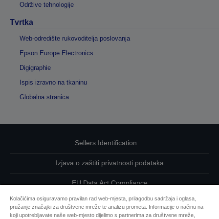
Održive tehnologije
Tvrtka
Web-odredište rukovoditelja poslovanja
Epson Europe Electronics
Digigraphie
Ispis izravno na tkaninu
Globalna stranica
Sellers Identification
Izjava o zaštiti privatnosti podataka
EU Data Act Compliance
Kolačićima osiguravamo pravilan rad web-mjesta, prilagodbu sadržaja i oglasa,
Kontaktirajte nas u vezi svojih podataka
pružanje značajki za društvene mreže te analizu prometa. Informacije o načinu na
koji upotrebljavate naše web-mjesto dijelimo s partnerima za društvene mreže,