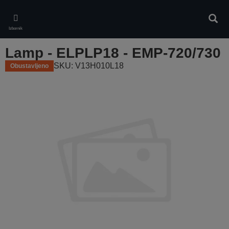
Skip
to
Pretr
main
Izbornik
content
Lamp - ELPLP18 - EMP-720/730
SKU: V13H010L18
Obustavljeno