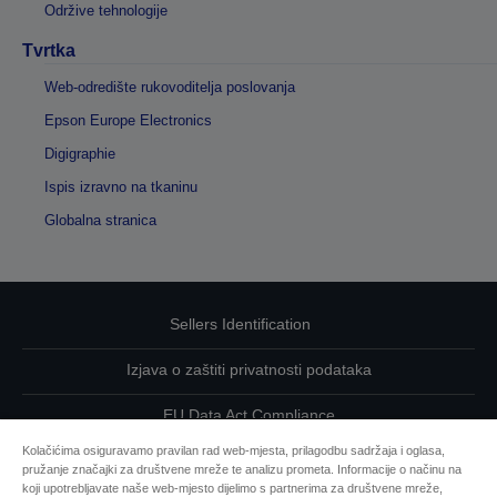
Održive tehnologije
Tvrtka
Web-odredište rukovoditelja poslovanja
Epson Europe Electronics
Digigraphie
Ispis izravno na tkaninu
Globalna stranica
Sellers Identification
Izjava o zaštiti privatnosti podataka
EU Data Act Compliance
Kolačićima osiguravamo pravilan rad web-mjesta, prilagodbu sadržaja i oglasa,
Kontaktirajte nas u vezi svojih podataka
pružanje značajki za društvene mreže te analizu prometa. Informacije o načinu na
koji upotrebljavate naše web-mjesto dijelimo s partnerima za društvene mreže,