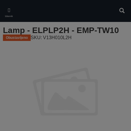
Skip
to
Pretr
main
Izbornik
content
Lamp - ELPLP2H - EMP-TW10
SKU: V13H010L2H
Obustavljeno