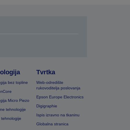
ologija
Tvrtka
gija bez topline
Web-odredište
rukovoditelja poslovanja
onCore
Epson Europe Electronics
gija Micro Piezo
Digigraphie
vne tehnologije
Ispis izravno na tkaninu
 tehnologije
Globalna stranica