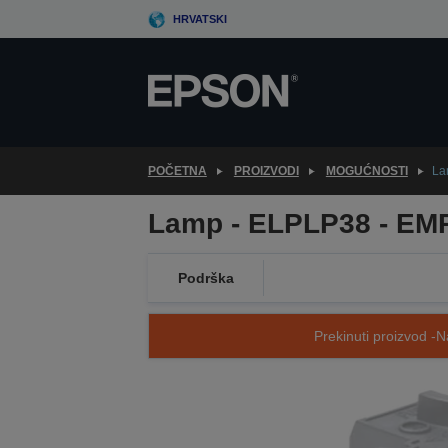
Skip
HRVATSKI
to
main
content
POČETNA
PROIZVODI
MOGUĆNOSTI
La
Lamp - ELPLP38 - EM
Podrška
Prekinuti proizvod -N