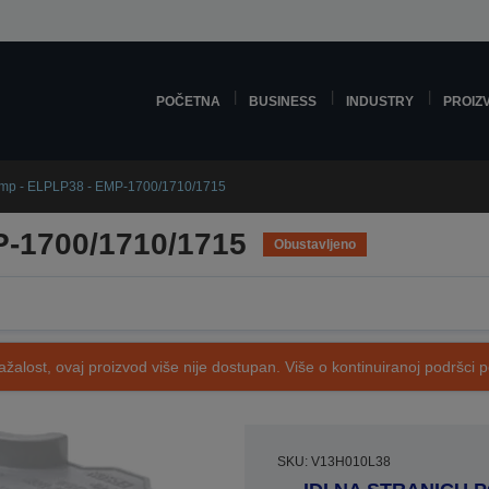
POČETNA
BUSINESS
INDUSTRY
PROIZ
mp - ELPLP38 - EMP-1700/1710/1715
P-1700/1710/1715
Obustavljeno
ažalost, ovaj proizvod više nije dostupan. Više o kontinuiranoj podršci 
SKU: V13H010L38