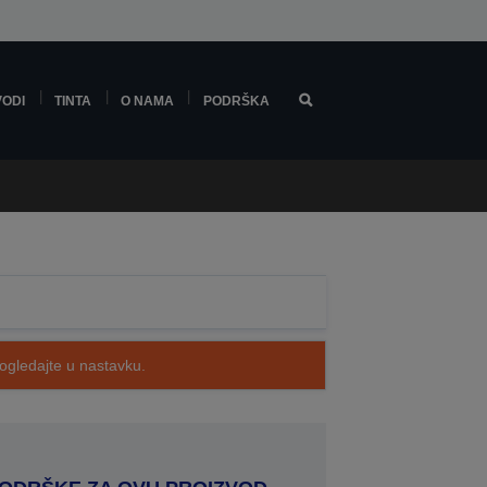
VODI
TINTA
O NAMA
PODRŠKA
pogledajte u nastavku.