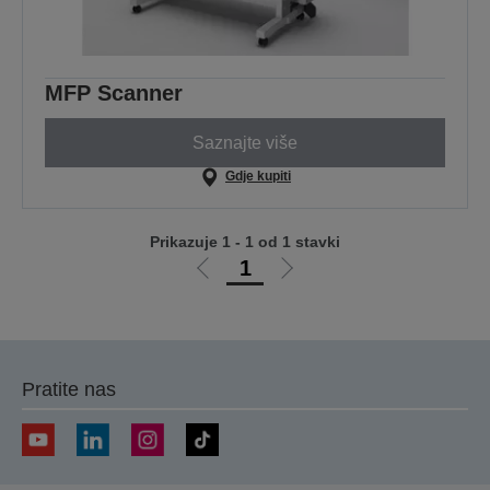
MFP Scanner
Saznajte više
Gdje kupiti
Prikazuje 1 - 1 od 1 stavki
1
Idi
Idi
na
na
prethodnu
sljedeću
stranicu
stranicu
Pratite nas