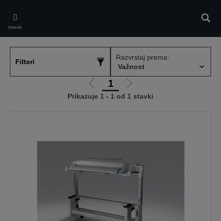
Skip
to
Pretr
main
Izbornik
content
Razvrstaj prema:
Filteri
1
Idi
Idi
Prikazuje 1 - 1 od 1 stavki
na
na
prethodnu
sljedeću
stranicu
stranicu