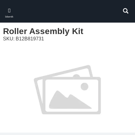
Skip
to
Pretr
main
Izbornik
content
Roller Assembly Kit
SKU: B12B819731