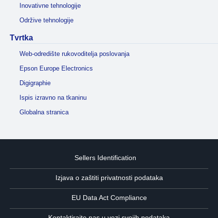
Inovativne tehnologije
Održive tehnologije
Tvrtka
Web-odredište rukovoditelja poslovanja
Epson Europe Electronics
Digigraphie
Ispis izravno na tkaninu
Globalna stranica
Sellers Identification
Izjava o zaštiti privatnosti podataka
EU Data Act Compliance
Kontaktirajte nas u vezi svojih podataka