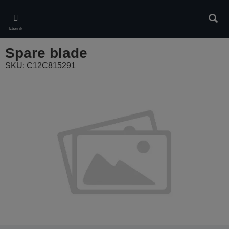
Skip
to
Pretr
main
Izbornik
content
Spare blade
SKU: C12C815291