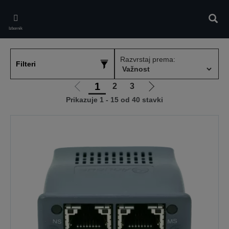
Skip
to
Pretr
main
Izbornik
content
Razvrstaj prema:
Filteri
1
2
3
Idi
Idi
Prikazuje 1 - 15 od 40 stavki
na
na
prethodnu
sljedeću
stranicu
stranicu