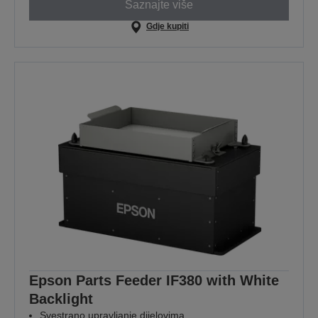
Saznajte više
Gdje kupiti
Epson Parts Feeder IF380 with White
Backlight
Svestrano upravljanje dijelovima