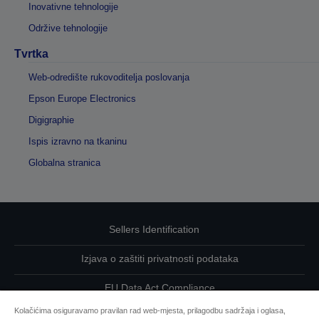
Inovativne tehnologije
Održive tehnologije
Tvrtka
Web-odredište rukovoditelja poslovanja
Epson Europe Electronics
Digigraphie
Ispis izravno na tkaninu
Globalna stranica
Sellers Identification
Izjava o zaštiti privatnosti podataka
EU Data Act Compliance
Kolačićima osiguravamo pravilan rad web-mjesta, prilagodbu sadržaja i oglasa,
Kontaktirajte nas u vezi svojih podataka