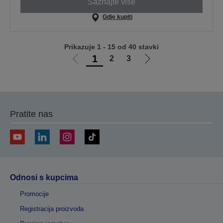
Saznajte više
Gdje kupiti
Prikazuje 1 - 15 od 40 stavki
1
2
3
Idi
Idi
na
na
prethodnu
sljedeću
stranicu
stranicu
Pratite nas
Odnosi s kupcima
Promocije
Registracija proizvoda