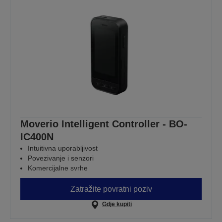
Moverio Intelligent Controller - BO-
IC400N
Intuitivna uporabljivost
Povezivanje i senzori
Komercijalne svrhe
Zatražite povratni poziv
Gdje kupiti