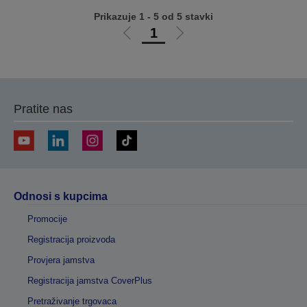
Prikazuje 1 - 5 od 5 stavki
1
Idi
Idi
na
na
prethodnu
sljedeću
stranicu
stranicu
Pratite nas
Odnosi s kupcima
Promocije
Registracija proizvoda
Provjera jamstva
Registracija jamstva CoverPlus
Pretraživanje trgovaca