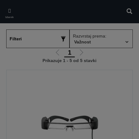
Skip
to
Pretr
main
Izbornik
content
Razvrstaj prema:
Filteri
1
Idi
Idi
Prikazuje 1 - 5 od 5 stavki
na
na
prethodnu
sljedeću
stranicu
stranicu