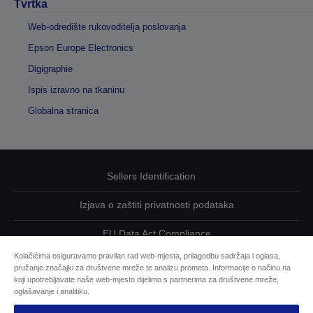
Tvrtka
Web-odredište rukovoditelja poslovanja
Epson Europe Electronics
Digigraphie
Ispis izravno na tkaninu
Globalna stranica
Sellers Identification
Izjava o zaštiti privatnosti podataka
EU Data Act Compliance
Kolačićima osiguravamo pravilan rad web-mjesta, prilagodbu sadržaja i oglasa,
Kontaktirajte nas u vezi svojih podataka
pružanje značajki za društvene mreže te analizu prometa. Informacije o načinu na
koji upotrebljavate naše web-mjesto dijelimo s partnerima za društvene mreže,
Informacije o kolačićima
oglašavanje i analitiku.