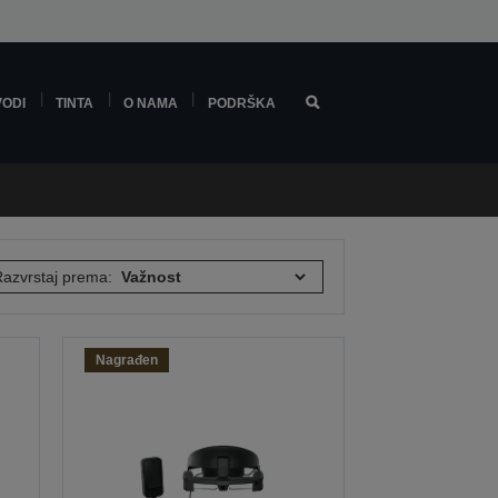
VODI
TINTA
O NAMA
PODRŠKA
azvrstaj prema:
Nagrađen