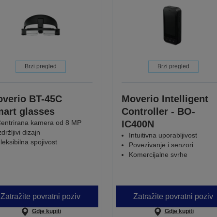
Brzi pregled
Brzi pregled
verio BT-45C
Moverio Intelligent
art glasses
Controller - BO-
entrirana kamera od 8 MP
IC400N
zdržljivi dizajn
Intuitivna uporabljivost
leksibilna spojivost
Povezivanje i senzori
Komercijalne svrhe
Zatražite povratni poziv
Zatražite povratni poziv
Gdje kupiti
Gdje kupiti