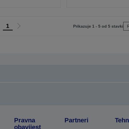
1
Prikazuje 1 - 5 od 5 stavki
R
di
Idi
na
na
rethodnu
sljedeću
tranicu
stranicu
Pravna
Partneri
Tehn
obavijest