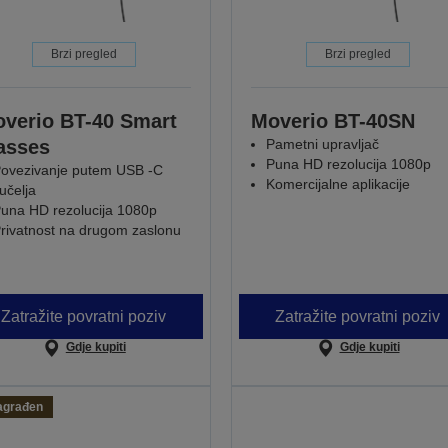
Brzi pregled
Brzi pregled
verio BT-40 Smart
Moverio BT-40SN
asses
Pametni upravljač
Puna HD rezolucija 1080p
ovezivanje putem USB -C
Komercijalne aplikacije
učelja
una HD rezolucija 1080p
rivatnost na drugom zaslonu
Zatražite povratni poziv
Zatražite povratni poziv
Gdje kupiti
Gdje kupiti
agrađen