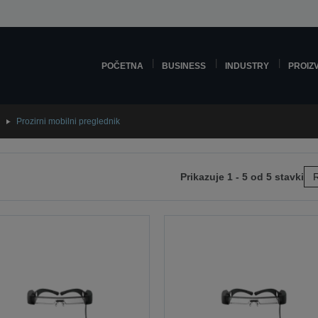
POČETNA
BUSINESS
INDUSTRY
PROIZ
Prozirni mobilni preglednik
Prikazuje 1 - 5 od 5 stavki
R
edeću
anicu