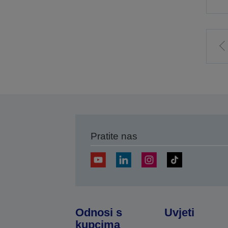
I
p
s
Pratite nas
Odnosi s
Uvjeti
kupcima