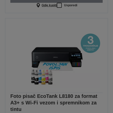
Gdje kupiti
Usporedi
Foto pisač EcoTank L8180 za format
A3+ s Wi-Fi vezom i spremnikom za
tintu