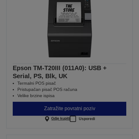
Epson TM-T20III (011A0): USB +
Serial, PS, Blk, UK
Termalni POS pisač
Pristupačan pisač POS računa
Velike brzine ispisa
Zatražite povratni poziv
Gdje kupiti
Usporedi