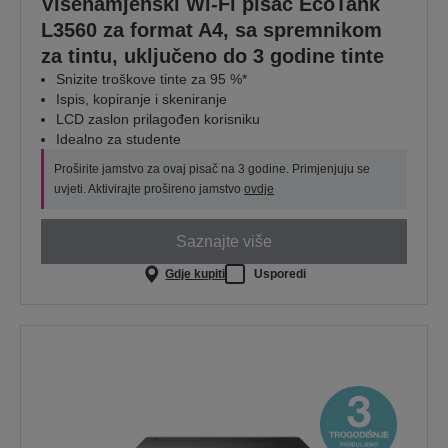
Višenamjenski Wi-Fi pisač EcoTank
L3560 za format A4, sa spremnikom
za tintu, uključeno do 3 godine tinte
Snizite troškove tinte za 95 %*
Ispis, kopiranje i skeniranje
LCD zaslon prilagođen korisniku
Idealno za studente
Proširite jamstvo za ovaj pisač na 3 godine. Primjenjuju se
uvjeti. Aktivirajte prošireno jamstvo
ovdje
Saznajte više
Gdje kupiti
Usporedi