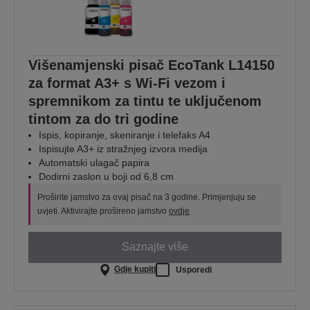
Višenamjenski pisač EcoTank L14150
za format A3+ s Wi-Fi vezom i
spremnikom za tintu te uključenom
tintom za do tri godine
Ispis, kopiranje, skeniranje i telefaks A4
Ispisujte A3+ iz stražnjeg izvora medija
Automatski ulagač papira
Dodirni zaslon u boji od 6,8 cm
Proširite jamstvo za ovaj pisač na 3 godine. Primjenjuju se
uvjeti. Aktivirajte prošireno jamstvo
ovdje
Saznajte više
Gdje kupiti
Usporedi