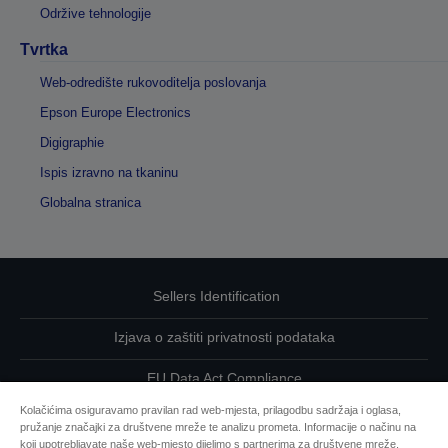
Održive tehnologije
Tvrtka
Web-odredište rukovoditelja poslovanja
Epson Europe Electronics
Digigraphie
Ispis izravno na tkaninu
Globalna stranica
Sellers Identification
Izjava o zaštiti privatnosti podataka
EU Data Act Compliance
Kolačićima osiguravamo pravilan rad web-mjesta, prilagodbu sadržaja i oglasa,
Kontaktirajte nas u vezi svojih podataka
pružanje značajki za društvene mreže te analizu prometa. Informacije o načinu na
koji upotrebljavate naše web-mjesto dijelimo s partnerima za društvene mreže,