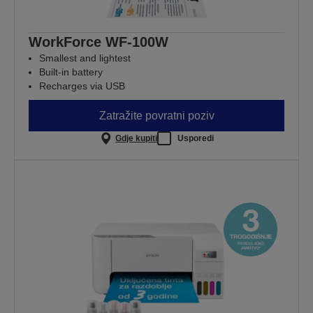
WorkForce WF-100W
Smallest and lightest
Built-in battery
Recharges via USB
Zatražite povratni poziv
Gdje kupiti
Usporedi