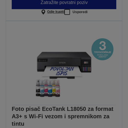
Zatražite povratni poziv
Gdje kupiti
Usporedi
Foto pisač EcoTank L18050 za format
A3+ s Wi-Fi vezom i spremnikom za
tintu