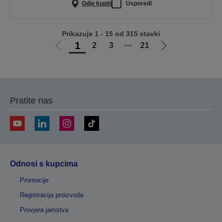
Gdje kupiti
Usporedi
Prikazuje 1 - 15 od 315 stavki
1
2
3
⋯
21
Idi
Idi
na
na
prethodnu
sljedeću
stranicu
stranicu
Pratite nas
Odnosi s kupcima
Promocije
Registracija proizvoda
Provjera jamstva