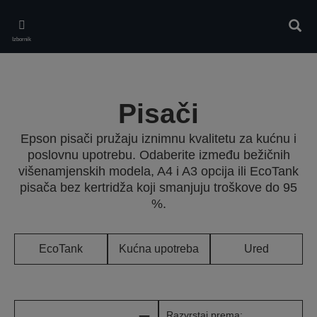
Skip
to
Pretr
main
Izbornik
content
Pisači
Epson pisači pružaju iznimnu kvalitetu za kućnu i
poslovnu upotrebu. Odaberite između bežičnih
višenamjenskih modela, A4 i A3 opcija ili EcoTank
pisača bez kertridža koji smanjuju troškove do 95
%.
EcoTank
Kućna upotreba
Ured
Razvrstaj prema: