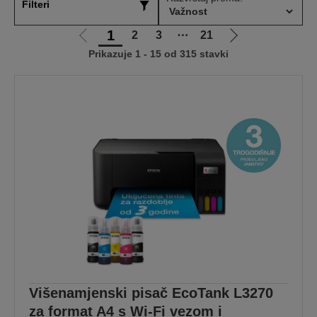
Filteri
1
2
3
⋯
21
Idi
Idi
Prikazuje 1 - 15 od 315 stavki
na
na
prethodnu
sljedeću
stranicu
stranicu
Višenamjenski pisač EcoTank L3270
za format A4 s Wi-Fi vezom i