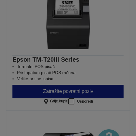
Epson TM-T20III Series
Termalni POS pisač
Pristupačan pisač POS računa
Velike brzine ispisa
Zatražite povratni poziv
Gdje kupiti
Usporedi