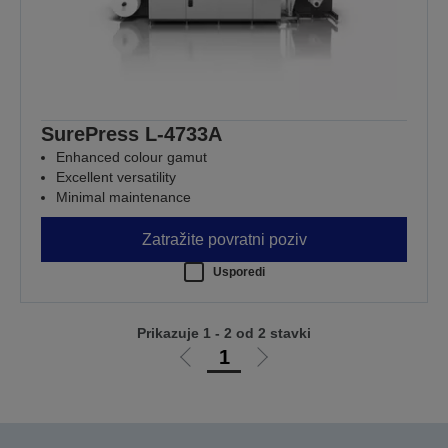
SurePress L-4733A
Enhanced colour gamut
Excellent versatility
Minimal maintenance
Zatražite povratni poziv
Usporedi
Prikazuje 1 - 2 od 2 stavki
1
Idi
Idi
na
na
prethodnu
sljedeću
stranicu
stranicu