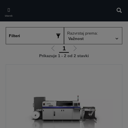
Skip
to
Pretr
main
Izbornik
content
Razvrstaj prema:
Filteri
1
Idi
Idi
Prikazuje 1 - 2 od 2 stavki
na
na
prethodnu
sljedeću
stranicu
stranicu