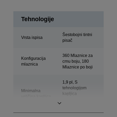
Tehnologije
Šestobojni tintni
Vrsta ispisa
pisač
360 Mlaznice za
Konfiguracija
crnu boju, 180
mlaznica
Mlaznice po boji
1,9 pl, S
tehnologijom
Minimalna
kapljica
veličina kapljica
promjenjive
veličine