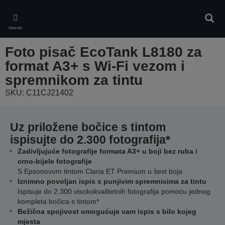
Skip
to
Pretr
main
Izbornik
content
Foto pisač EcoTank L8180 za
format A3+ s Wi-Fi vezom i
spremnikom za tintu
SKU: C11CJ21402
Uz priložene bočice s tintom
ispisujte do 2.300 fotografija*
Zadivljujuće fotografije formata A3+ u boji bez ruba i
crno-bijele fotografije
S Epsonovom tintom Claria ET Premium u šest boja
Iznimno povoljan ispis s punjivim spremnicima za tintu
Ispisuje do 2.300 visokokvalitetnih fotografija pomoću jednog
kompleta bočica s tintom*
Bežična spojivost omogućuje vam ispis s bilo kojeg
mjesta