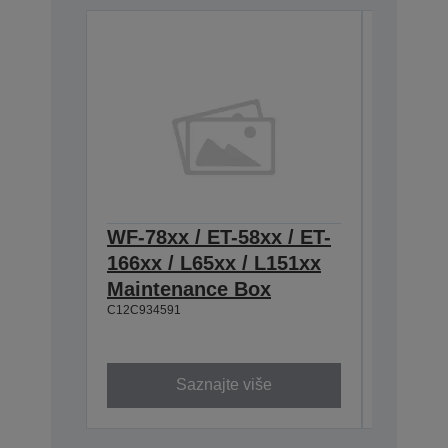
WF-78xx / ET-58xx / ET-
115 Ec
166xx / L65xx / L151xx
Black i
Maintenance Box
2.300 foto
6.200 str.
C12C934591
C13T07C1
Saznajte više