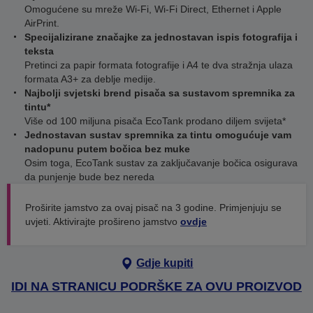
Omogućene su mreže Wi-Fi, Wi-Fi Direct, Ethernet i Apple
AirPrint.
Specijalizirane značajke za jednostavan ispis fotografija i
teksta
Pretinci za papir formata fotografije i A4 te dva stražnja ulaza
formata A3+ za deblje medije.
Najbolji svjetski brend pisača sa sustavom spremnika za
tintu*
Više od 100 miljuna pisača EcoTank prodano diljem svijeta*
Jednostavan sustav spremnika za tintu omogućuje vam
nadopunu putem bočica bez muke
Osim toga, EcoTank sustav za zaključavanje bočica osigurava
da punjenje bude bez nereda
Proširite jamstvo za ovaj pisač na 3 godine. Primjenjuju se
uvjeti. Aktivirajte prošireno jamstvo
ovdje
Gdje kupiti
IDI NA STRANICU PODRŠKE ZA OVU PROIZVOD