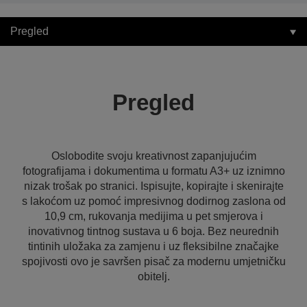
Pregled
Pregled
Oslobodite svoju kreativnost zapanjujućim
fotografijama i dokumentima u formatu A3+ uz iznimno
nizak trošak po stranici. Ispisujte, kopirajte i skenirajte
s lakoćom uz pomoć impresivnog dodirnog zaslona od
10,9 cm, rukovanja medijima u pet smjerova i
inovativnog tintnog sustava u 6 boja. Bez neurednih
tintinih uložaka za zamjenu i uz fleksibilne značajke
spojivosti ovo je savršen pisač za modernu umjetničku
obitelj.