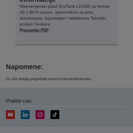
Višenamjenski pisač EcoTank L15180 za format
A3 s Wi-Fi vezom, spremnikom za tintu,
skeniranjem, kopiranjem i telefaksom Tehnički
podaci / brošura
Preuzmite PDF
Napomene:
Za više detalja pogledajte epson.hr/ecotankfootnotes
Pratite nas