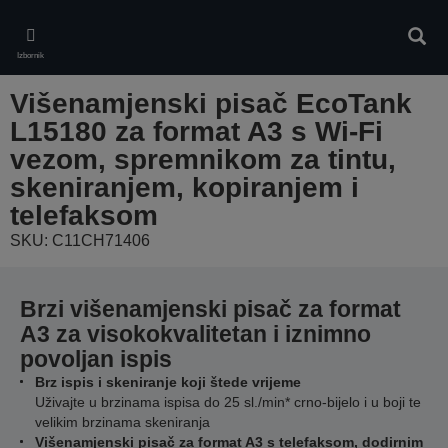
Skip
to
Pretr
main
Izbornik
content
Višenamjenski pisač EcoTank
L15180 za format A3 s Wi-Fi
vezom, spremnikom za tintu,
skeniranjem, kopiranjem i
telefaksom
SKU: C11CH71406
Brzi višenamjenski pisač za format
A3 za visokokvalitetan i iznimno
povoljan ispis
Brz ispis i skeniranje koji štede vrijeme
Uživajte u brzinama ispisa do 25 sl./min* crno-bijelo i u boji te
velikim brzinama skeniranja
Višenamjenski pisač za format A3 s telefaksom, dodirnim