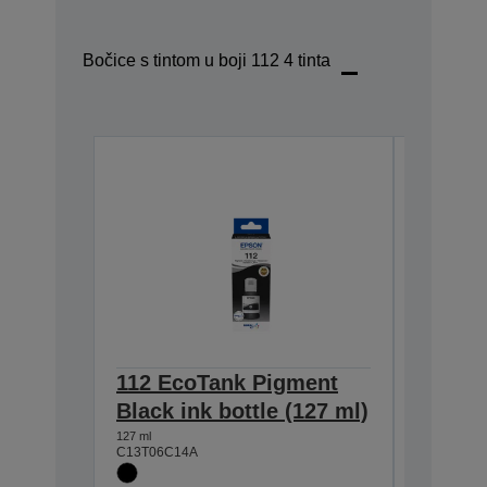
Bočice s tintom u boji 112 4 tinta
112 EcoTank Pigment
112 Ec
Black ink bottle (127 ml)
Magent
ml)
127 ml
C13T06C14A
70 ml
C13T06C3