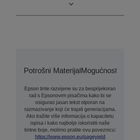
3,8 pl
veličina kapljica
Potrošni Materijal
Mogućnosti Proši
Epson tinte razvijene su za besprijekoran
rad s Epsonovim pisačima kako bi se
osigurao jasan tekst otporan na
razmazivanje koji će trajati generacijama.
Ako tražite više informacija o kapacitetu
ispisa i kako najbolje iskoristiti naše
tintne boje, molimo pratite ovu poveznicu:
https://www.epson.eu/pageyield