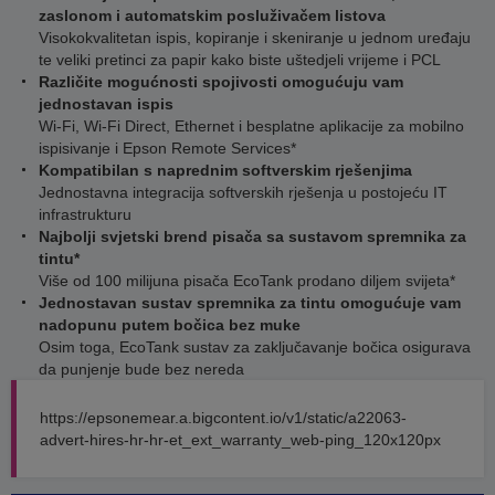
zaslonom i automatskim posluživačem listova
Visokokvalitetan ispis, kopiranje i skeniranje u jednom uređaju
te veliki pretinci za papir kako biste uštedjeli vrijeme i PCL
Različite mogućnosti spojivosti omogućuju vam
jednostavan ispis
Wi-Fi, Wi-Fi Direct, Ethernet i besplatne aplikacije za mobilno
ispisivanje i Epson Remote Services*
Kompatibilan s naprednim softverskim rješenjima
Jednostavna integracija softverskih rješenja u postojeću IT
infrastrukturu
Najbolji svjetski brend pisača sa sustavom spremnika za
tintu*
Više od 100 milijuna pisača EcoTank prodano diljem svijeta*
Jednostavan sustav spremnika za tintu omogućuje vam
nadopunu putem bočica bez muke
Osim toga, EcoTank sustav za zaključavanje bočica osigurava
da punjenje bude bez nereda
https://epsonemear.a.bigcontent.io/v1/static/a22063-
advert-hires-hr-hr-et_ext_warranty_web-ping_120x120px