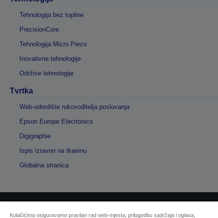
Tehnologija bez topline
PrecisionCore
Tehnologija Micro Piezo
Inovativne tehnologije
Održive tehnologije
Tvrtka
Web-odredište rukovoditelja poslovanja
Epson Europe Electronics
Digigraphie
Ispis izravno na tkaninu
Globalna stranica
Sellers Identification
Kolačićima osiguravamo pravilan rad web-mjesta, prilagodbu sadržaja i oglasa,