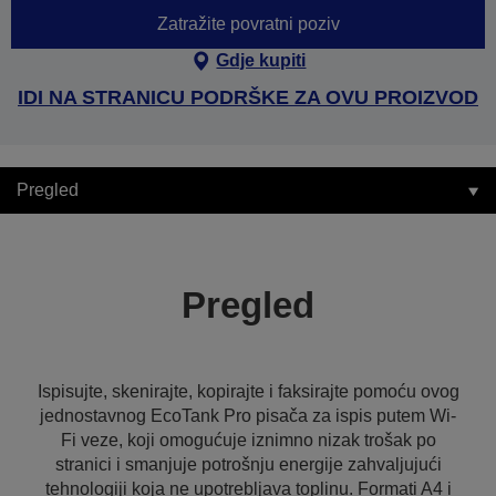
Zatražite povratni poziv
Gdje kupiti
IDI NA STRANICU PODRŠKE ZA OVU PROIZVOD
Pregled
Pregled
Ispisujte, skenirajte, kopirajte i faksirajte pomoću ovog
jednostavnog EcoTank Pro pisača za ispis putem Wi-
Fi veze, koji omogućuje iznimno nizak trošak po
stranici i smanjuje potrošnju energije zahvaljujući
tehnologiji koja ne upotrebljava toplinu. Formati A4 i