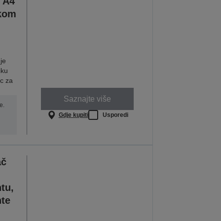
 A4
ikom
je
iku
ac za
Saznajte više
e.
Gdje kupiti
Usporedi
ač
tu,
nte