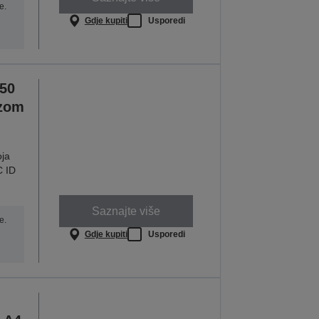
e.
Gdje kupiti
Usporedi
50
ezom
oja
C ID
Saznajte više
e.
Gdje kupiti
Usporedi