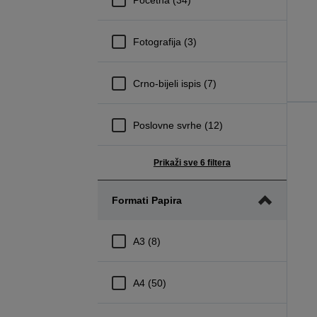
Fotografija (3)
Crno-bijeli ispis (7)
Poslovne svrhe (12)
Prikaži sve 6 filtera
Formati Papira
A3 (8)
A4 (50)