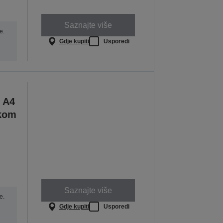
Saznajte više
e.
Gdje kupiti
Usporedi
 A4
ikom
Saznajte više
e.
Gdje kupiti
Usporedi