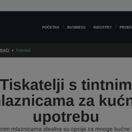
POČETNA
BUSINESS
INDUSTRY
PROIZ
ISAČI
Potrošač
Tiskatelji s tintni
laznicama za kuć
upotrebu
tintnim mlaznicama idealna su opcija za mnoge kućne u