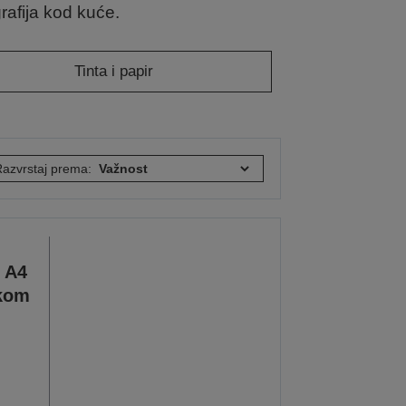
afija kod kuće.
Tinta i papir
azvrstaj prema:
 A4
ikom