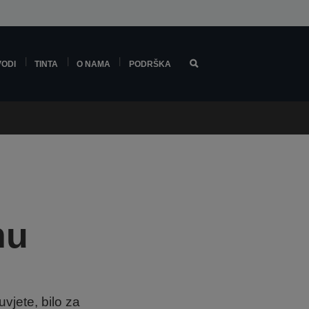
VODI
TINTA
O NAMA
PODRŠKA
m
nu
vjete, bilo za