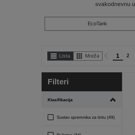
svakodnevnu up
EcoTank
1
2
Lista
Mreža
Idi
na
prethodnu
Filteri
stranicu
Klasifikacija
Sustav spremnika za tintu (49)
Početna (34)