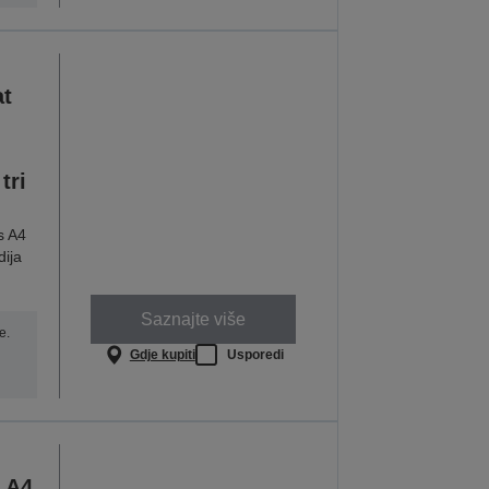
at
tri
ks A4
dija
Saznajte više
e.
Gdje kupiti
Usporedi
 A4