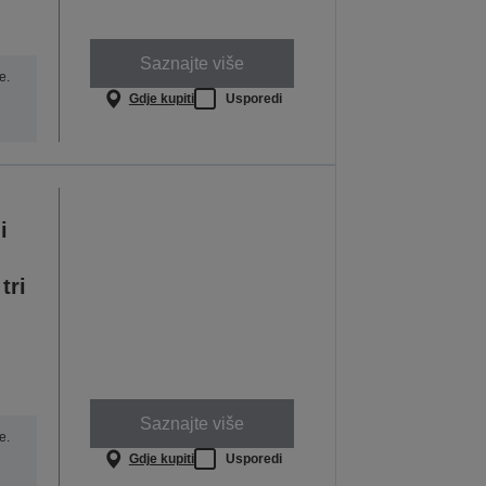
Saznajte više
e.
Gdje kupiti
Usporedi
i
tri
Saznajte više
e.
Gdje kupiti
Usporedi