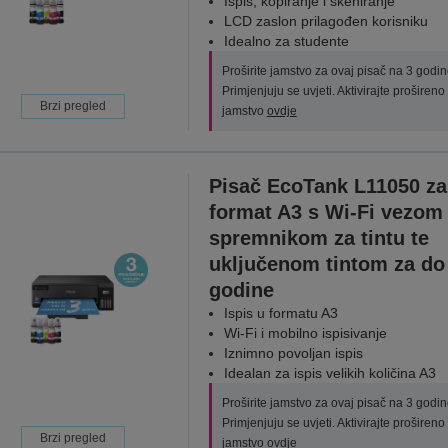
Ispis, kopiranje i skeniranje
LCD zaslon prilagođen korisniku
Idealno za studente
Proširite jamstvo za ovaj pisač na 3 godin
Primjenjuju se uvjeti. Aktivirajte prošireno
Brzi pregled
jamstvo
ovdje
Pisač EcoTank L11050 za
format A3 s Wi-Fi vezom 
spremnikom za tintu te
uključenom tintom za do 
godine
Ispis u formatu A3
Wi-Fi i mobilno ispisivanje
Iznimno povoljan ispis
Idealan za ispis velikih količina A3
Proširite jamstvo za ovaj pisač na 3 godin
Primjenjuju se uvjeti. Aktivirajte prošireno
Brzi pregled
jamstvo
ovdje