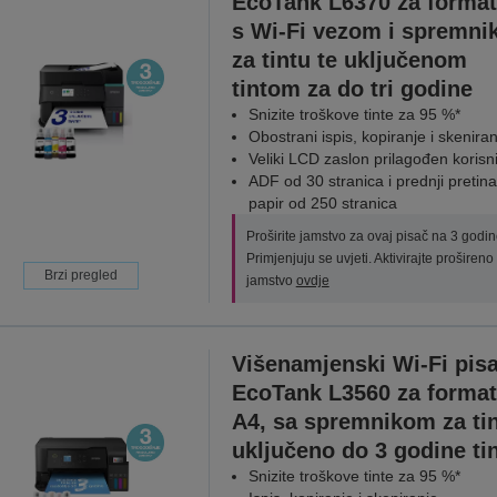
EcoTank L6370 za format
s Wi-Fi vezom i spremn
za tintu te uključenom
tintom za do tri godine
Snizite troškove tinte za 95 %*
Obostrani ispis, kopiranje i skeniran
Veliki LCD zaslon prilagođen korisn
ADF od 30 stranica i prednji pretin
papir od 250 stranica
Proširite jamstvo za ovaj pisač na 3 godin
Primjenjuju se uvjeti. Aktivirajte prošireno
Brzi pregled
jamstvo
ovdje
Višenamjenski Wi-Fi pis
EcoTank L3560 za format
A4, sa spremnikom za tin
uključeno do 3 godine ti
Snizite troškove tinte za 95 %*