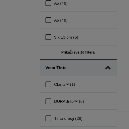
A5 (48)
A6 (48)
9 x 13 cm (6)
Prikaži sve 10 filtera
Vrsta Tinte
Claria™ (1)
DURABrite™ (6)
Tinta u boji (28)