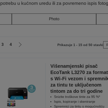
otrebu u kućnom uredu ili za povremeno ispis fotogr
Photo
3
4
Prikazuje 1 - 15 od 50 stavki
R
Idi
na
sljedeću
stranicu
Višenamjenski pisač
EcoTank L3270 za format
s Wi-Fi vezom i spremn
za tintu te uključenom
tintom za do tri godine
Snizite troškove tinte za 95 %*
Ispis, kopiranje i skeniranje
Spremnici za tintu s mogućnošću