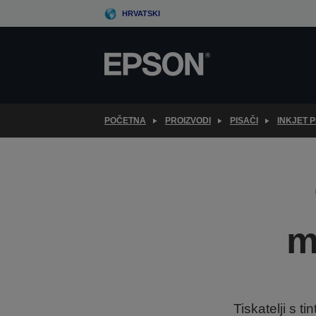
Skip
HRVATSKI
to
main
content
POČETNA
PROIZVODI
PISAČI
INKJET P
m
Tiskatelji s 