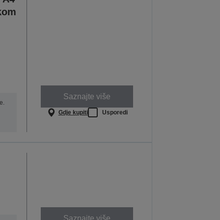
ikom
Saznajte više
e.
Gdje kupiti
Usporedi
Saznajte više