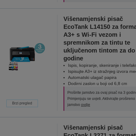
Višenamjenski pisač
EcoTank L14150 za form
A3+ s Wi-Fi vezom i
spremnikom za tintu te
uključenom tintom za do 
godine
Ispis, kopiranje, skeniranje i telefa
Ispisujte A3+ iz stražnjeg izvora me
Automatski ulagač papira
Dodirni zaslon u boji od 6,8 cm
Proširite jamstvo za ovaj pisač na 3 godin
Primjenjuju se uvjeti. Aktivirajte prošireno
Brzi pregled
jamstvo
ovdje
Višenamjenski pisač
EcoTank L3271 za format