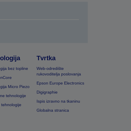
ologija
Tvrtka
gija bez topline
Web-odredište
rukovoditelja poslovanja
onCore
Epson Europe Electronics
gija Micro Piezo
Digigraphie
vne tehnologije
Ispis izravno na tkaninu
 tehnologije
Globalna stranica