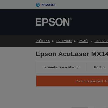
Skip
HRVATSKI
to
main
content
POČETNA
PROIZVODI
PISAČI
LASERSK
Epson AcuLaser MX1
Tehničke specifikacije
Dodaci
Prekinuti proizvod -N