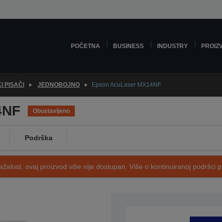
POČETNA
BUSINESS
INDUSTRY
PROIZ
I PISAČI
JEDNOBOJNO
Epson AcuLaser MX14NF
4NF
Obustavljeno
Podrška
ažalost, ovaj proizvod više nije dostupan. Više o kontinuiranoj podršci 
SKU: C11CB77071