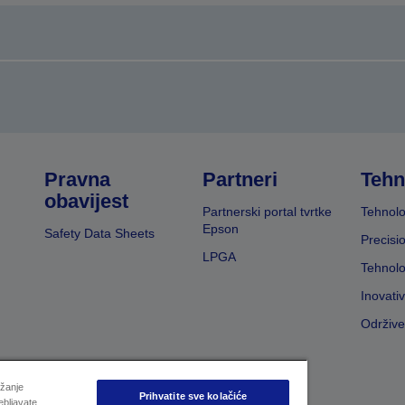
Pravna
Partneri
Tehn
obavijest
Partnerski portal tvrtke
Tehnolo
Epson
Safety Data Sheets
Precisi
LPGA
Tehnolo
Inovati
Održive
užanje
Prihvatite sve kolačiće
ebljavate