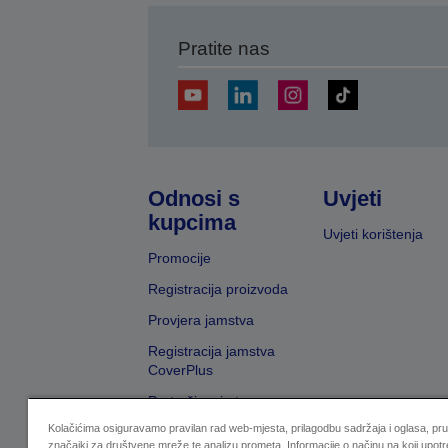
Pratite nas
Odnosi s
Uvjeti
kupcima
Uvjeti korištenja
Promocije
Registracija proizvoda
Provjera jamstva
Registracija jamstva
CoverPlus
Pretraživanje trgovaca
Kolačićima osiguravamo pravilan rad web-mjesta, prilagodbu sadržaja i oglasa, pr
značajki za društvene mreže te analizu prometa. Informacije o načinu na koji upotr