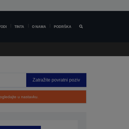
VODI
TINTA
O NAMA
PODRŠKA
Zatražite povratni poziv
pogledajte u nastavku.