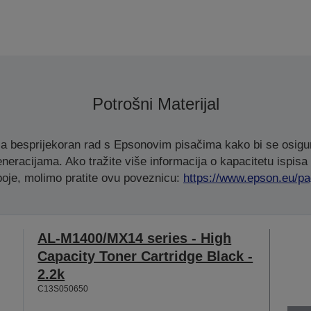
Potrošni Materijal
za besprijekoran rad s Epsonovim pisačima kako bi se osigu
eneracijama. Ako tražite više informacija o kapacitetu ispisa i
 boje, molimo pratite ovu poveznicu:
https://www.epson.eu/pa
AL-M1400/MX14 series - High
Capacity Toner Cartridge Black -
2.2k
C13S050650