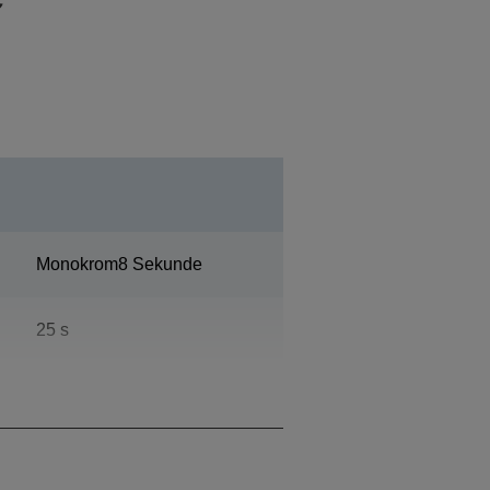
Monokrom8 Sekunde
25 s
a
20.000 Stranica mjesečno