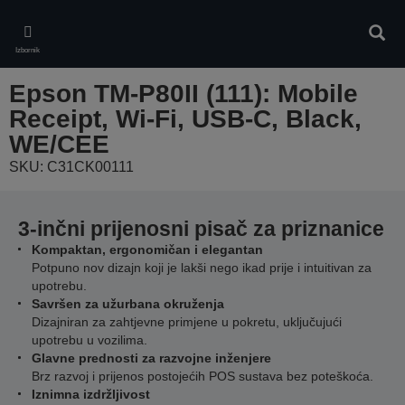
Skip
to
Pretr
main
Izbornik
content
Epson TM-P80II (111): Mobile
Receipt, Wi-Fi, USB-C, Black,
WE/CEE
SKU: C31CK00111
3-inčni prijenosni pisač za priznanice
Kompaktan, ergonomičan i elegantan
Potpuno nov dizajn koji je lakši nego ikad prije i intuitivan za
upotrebu.
Savršen za užurbana okruženja
Dizajniran za zahtjevne primjene u pokretu, uključujući
upotrebu u vozilima.
Glavne prednosti za razvojne inženjere
Brz razvoj i prijenos postojećih POS sustava bez poteškoća.
Iznimna izdržljivost