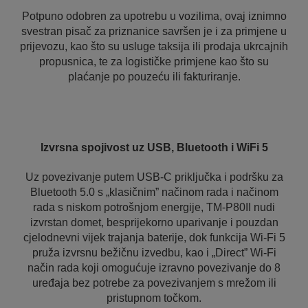
Potpuno odobren za upotrebu u vozilima, ovaj iznimno
svestran pisač za priznanice savršen je i za primjene u
prijevozu, kao što su usluge taksija ili prodaja ukrcajnih
propusnica, te za logističke primjene kao što su
plaćanje po pouzeću ili fakturiranje.
Izvrsna spojivost uz USB, Bluetooth i WiFi 5
Uz povezivanje putem USB-C priključka i podršku za
Bluetooth 5.0 s „klasičnim” načinom rada i načinom
rada s niskom potrošnjom energije, TM-P80II nudi
izvrstan domet, besprijekorno uparivanje i pouzdan
cjelodnevni vijek trajanja baterije, dok funkcija Wi-Fi 5
pruža izvrsnu bežičnu izvedbu, kao i „Direct” Wi-Fi
način rada koji omogućuje izravno povezivanje do 8
uređaja bez potrebe za povezivanjem s mrežom ili
pristupnom točkom.