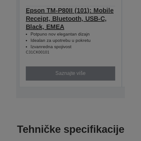
Epson TM-P80II (101): Mobile
Epso
Receipt, Bluetooth, USB-C,
Rece
Black, EMEA
Blue
Potpuno nov elegantan dizajn
EM
Idealan za upotrebu u pokretu
Pot
Izvanredna spojivost
Ide
C31CK00101
Nap
C31CK
Saznajte više
Tehničke specifikacije