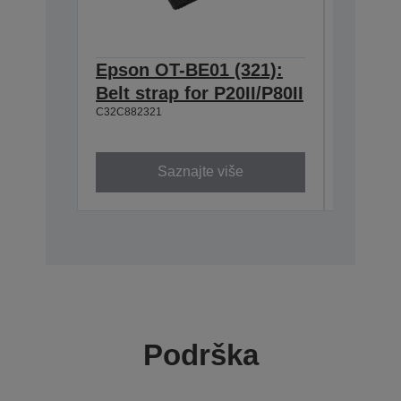
Epson OT-BE01 (321):
Epson 
Belt strap for P20II/P80II
Should
C32C882321
P20II/P
C32C8823
Saznajte više
Podrška