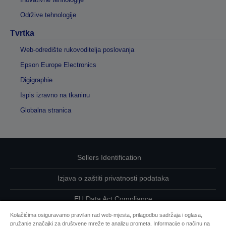
Održive tehnologije
Tvrtka
Web-odredište rukovoditelja poslovanja
Epson Europe Electronics
Digigraphie
Ispis izravno na tkaninu
Globalna stranica
Sellers Identification
Izjava o zaštiti privatnosti podataka
EU Data Act Compliance
Kolačićima osiguravamo pravilan rad web-mjesta, prilagodbu sadržaja i oglasa,
Kontaktirajte nas u vezi svojih podataka
pružanje značajki za društvene mreže te analizu prometa. Informacije o načinu na