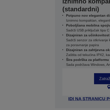
Iznimno kompak
(standardni)
Potpuno nov elegantan di
Iznimno kompaktan, elegan
Poboljšana mobilna spoji
Sadrži USB priključak tipa 
Dizajniran za učinkovitost
Sadrži senzor za otkrivanje 
za poravnanje papira
Dizajniran za zahtjevna o
Zaštita od tekućina IPX2, kao
Šira podrška za platformu
Sada podržava Windows, And
Zatraž
IDI NA STRANICU