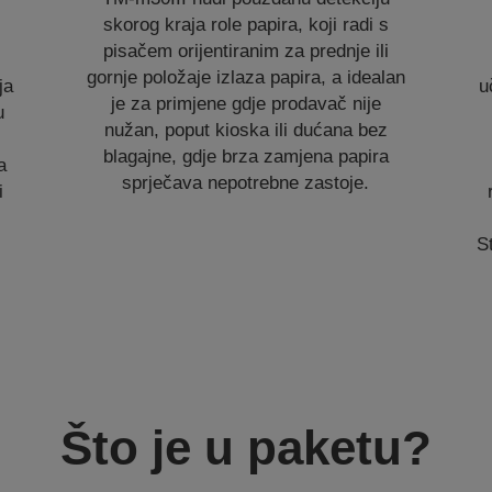
skorog kraja role papira, koji radi s
pisačem orijentiranim za prednje ili
gornje položaje izlaza papira, a idealan
ja
u
je za primjene gdje prodavač nije
u
nužan, poput kioska ili dućana bez
blagajne, gdje brza zamjena papira
a
sprječava nepotrebne zastoje.
i
S
Što je u paketu?