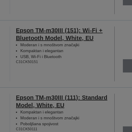
Epson TM-m30III (151): Wi-Fi +
Bluetooth Model, White, EU
Moderan i s mnoštvom značajki
Kompaktan i elegantan
USB, Wi-Fi i Bluetooth
C31CK50151
Epson TM-m30III (111): Standard
Model, White, EU
Kompaktan i elegantan
Moderan i s mnoštvom značajki
Poboljšana spojivost
C31CK50111