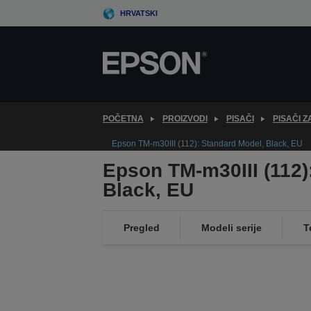
Skip
HRVATSKI
to
main
content
POČETNA
PROIZVODI
PISAČI
PISAČI 
Epson TM-m30III (112): Standard Model, Black, EU
Epson TM-m30III (112)
Black, EU
Pregled
Modeli serije
T