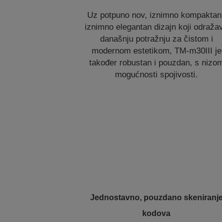
Uz potpuno nov, iznimno kompaktan 
iznimno elegantan dizajn koji odraža
današnju potražnju za čistom i
modernom estetikom, TM-m30III je
također robustan i pouzdan, s nizo
mogućnosti spojivosti.
Jednostavno, pouzdano skeniranj
kodova