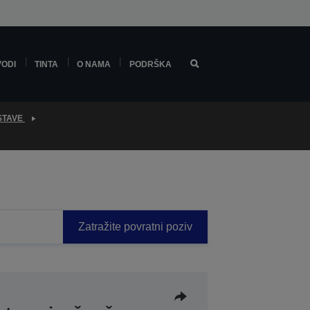
VODI
TINTA
O NAMA
PODRŠKA
USTAVE
Zatražite povratni poziv