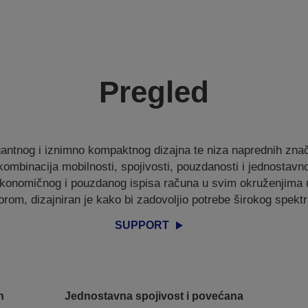
Pregled
gantnog i iznimno kompaktnog dizajna te niza naprednih znač
kombinacija mobilnosti, spojivosti, pouzdanosti i jednostavno
konomičnog i pouzdanog ispisa računa u svim okruženjima u
rom, dizajniran je kako bi zadovoljio potrebe širokog spektra
SUPPORT
n
Jednostavna spojivost i povećana