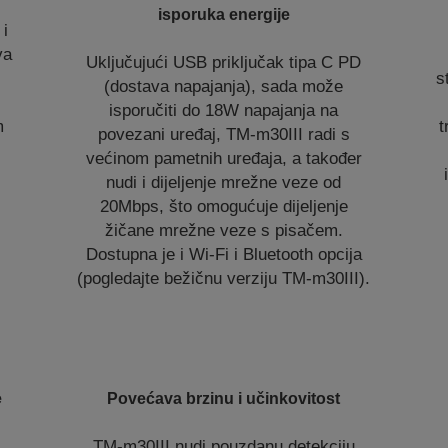
isporuka energije
i
va
Uključujući USB priključak tipa C PD
s
(dostava napajanja), sada može
isporučiti do 18W napajanja na
m
t
povezani uređaj, TM-m30III radi s
većinom pametnih uređaja, a također
nudi i dijeljenje mrežne veze od
20Mbps, što omogućuje dijeljenje
žičane mrežne veze s pisačem.
Dostupna je i Wi-Fi i Bluetooth opcija
(pogledajte bežičnu verziju TM-m30III).
e
Povećava brzinu i učinkovitost
TM-m30III nudi pouzdanu detekciju