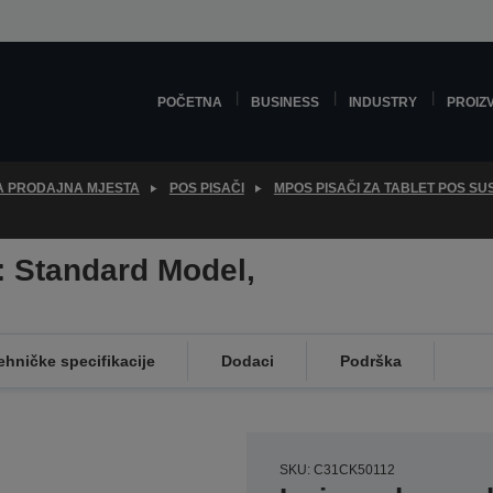
POČETNA
BUSINESS
INDUSTRY
PROIZ
ZA PRODAJNA MJESTA
POS PISAČI
MPOS PISAČI ZA TABLET POS S
: Standard Model,
ehničke specifikacije
Dodaci
Podrška
SKU: C31CK50112