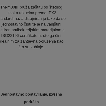
TM-m30III pruža zaštitu od štetnog
ulaska tekućina prema IPX2
tandardima, a dizajniran je tako da se
jednostavno čisti te je na vanjštini
retiran antibakterijskim materijalom s
ISO22196 certifikatom, što ga čini
idealnim za zahtjevna okruženja kao
što su kuhinje.
Jednostavno postavljanje, izvrsna
podrška