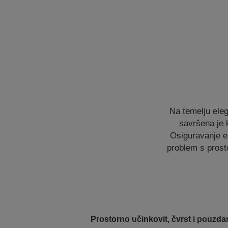
Na temelju ele
savršena je 
Osiguravanje e
problem s prosto
Prostorno učinkovit, čvrst i pouzda