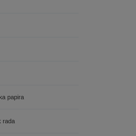
jka papira
k rada