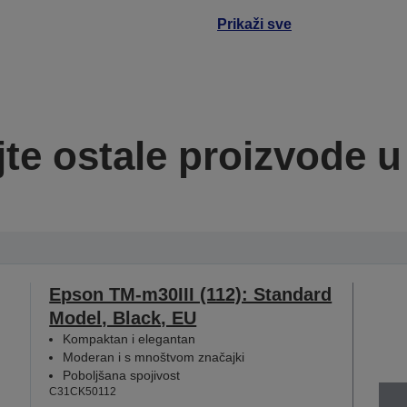
Prikaži sve
jte ostale proizvode u 
Epson TM-m30III (112): Standard
Model, Black, EU
Kompaktan i elegantan
Moderan i s mnoštvom značajki
Poboljšana spojivost
C31CK50112