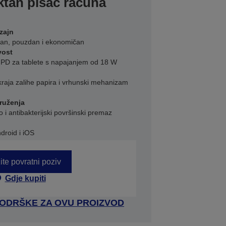
tan pisač računa
zajn
tan, pouzdan i ekonomičan
vost
C PD za tablete s napajanjem od 18 W
kraja zalihe papira i vrhunski mehanizam
kruženja
 i antibakterijski površinski premaz
roid i iOS
ite povratni poziv
Gdje kupiti
 PODRŠKE ZA OVU PROIZVOD